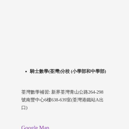
騎士數學(荃灣)分校 (小學部和中學部)
荃灣數學補習: 新界荃灣青山公路264-298
號南豐中心6樓638-639室(荃灣港鐵站A出
口)
Google Map