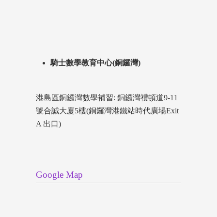
騎士數學教育中心(銅鑼灣)
港島區銅鑼灣數學補習: 銅鑼灣禮頓道9-11
號合誠大廈5樓(銅鑼灣港鐵站時代廣場Exit
A 出口)
Google Map