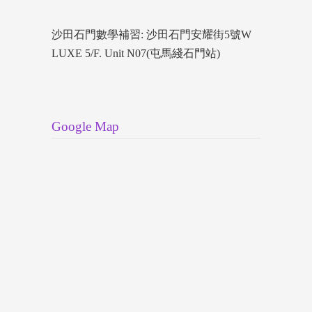
沙田石門數學補習: 沙田石門安耀街5號W
LUXE 5/F. Unit N07(屯馬綫石門站)
Google Map