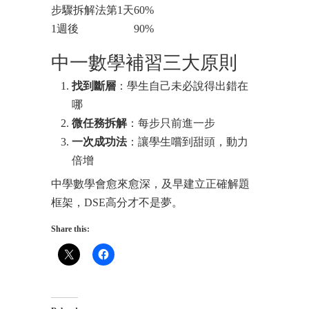
步驟拆解法第1天
60%
1週後
90%
中一數學補習三大原則
找到斷層
：學生自己未必說得出錯在
哪
微任務拆解
：每步只前進一步
一次成功法
：讓學生嚐到甜頭，動力
倍增
中學數學會愈來愈深，及早建立正確解題
框架，DSE高分才不是夢。
Share this: