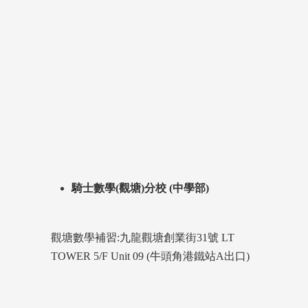
騎士數學(觀塘)分校 (中學部)
觀塘數學補習:九龍觀塘創業街31號 LT
TOWER 5/F Unit 09 (牛頭角港鐵站A出口)