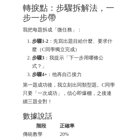
轉捩點：步驟拆解法，一
步一步帶
我把每題拆成「微任務」：
步驟1-2
：先寫出題目給什麼、要求什
麼（C同學獨立完成）
步驟3
：我提示「下一步用哪條公
式？」
步驟4+
：他再自己接力
第一題成功後，我立刻出同類型題。C同學
只要「一次成功」，信心即爆棚，之後連
續三題全對！
數據說話
階段
正確率
傳統教學
20%