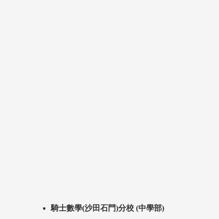
騎士數學(沙田石門)分校 (中學部)