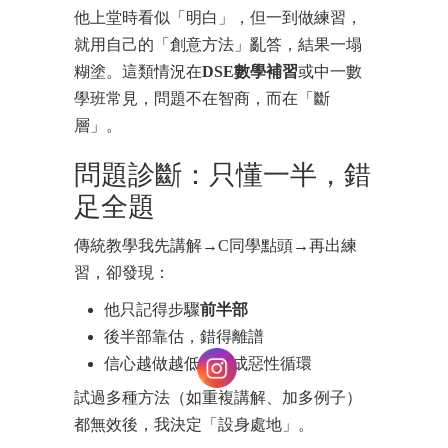
他上堂時看似「明白」，但一到做練習，
就用自己的「創意方法」亂答，結果一塌
糊塗。這類情況在
DSE數學補習
或中一數
學班常見，問題不在智商，而在「斷
層」。
問題診斷：只懂一半，錯
足全題
傳統教學我先講解→C同學點頭→再出練
習，卻發現：
他只記得步驟
前半部
後半部靠估，錯得離譜
信心越做越低，形成惡性循環
試過多種方法（如重複講解、加多例子）
都無效後，我決定「設身處地」。