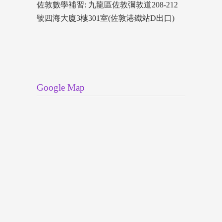
佐敦數學補習: 九龍區佐敦彌敦道208-212
號四海大廈3樓301室(佐敦港鐵站D出口)
Google Map