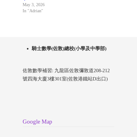
May 3, 2026
In "Adrian"
騎士數學(佐敦)總校(小學及中學部)
佐敦數學補習: 九龍區佐敦彌敦道208-212
號四海大廈3樓301室(佐敦港鐵站D出口)
Google Map