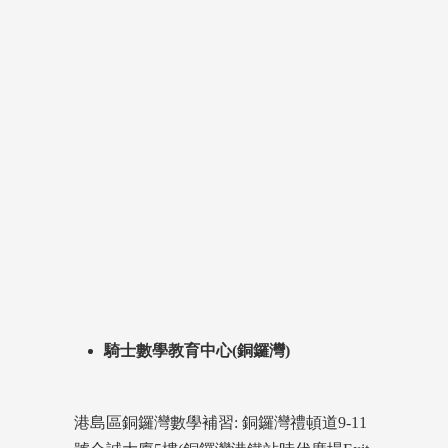
騎士數學教育中心(銅鑼灣)
港島區銅鑼灣數學補習: 銅鑼灣禮頓道9-11