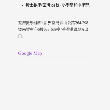
騎士數學(荃灣)分校 (小學部和中學部)
荃灣數學補習: 新界荃灣青山公路264-298
號南豐中心6樓638-639室(荃灣港鐵站A出
口)
Google Map