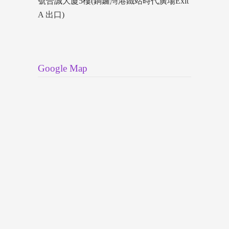
號合誠大廈5樓(銅鑼灣港鐵站時代廣場Exit
A 出口)
Google Map