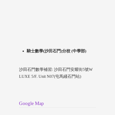
騎士數學(沙田石門)分校 (中學部)
沙田石門數學補習: 沙田石門安耀街5號W
LUXE 5/F. Unit N07(屯馬綫石門站)
Google Map