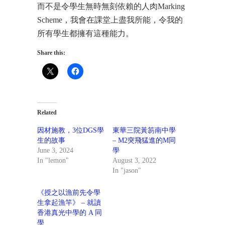
而不是令學生無時無刻依賴的人肉Marking
Scheme，我會在課堂上盡我所能，令我的
所有學生都擁有這種能力。
Share this:
Related
因材施教，3位DGS學
東華三院黃笏南中學
生的故事
– M2突飛猛進的M同
June 3, 2024
學
In "lemon"
August 3, 2022
In "jason"
《授之以漁前先令學
生拿起漁竿》 – 就讀
香港真光中學的 A 同
學