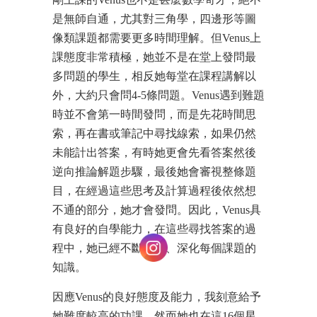
是無師自通，尤其對三角學，四邊形等圖
像類課題都需要更多時間理解。但Venus上
課態度非常積極，她並不是在堂上發問最
多問題的學生，相反她每堂在課程講解以
外，大約只會問4-5條問題。Venus遇到難題
時並不會第一時間發問，而是先花時間思
索，再在書或筆記中尋找線索，如果仍然
未能計出答案，有時她更會先看答案然後
逆向推論解題步驟，最後她會審視整條題
目，在經過這些思考及計算過程後依然想
不通的部分，她才會發問。因此，Venus具
有良好的自學能力，在這些尋找答案的過
程中，她已經不斷完善、深化每個課題的
知識。
因應Venus的良好態度及能力，我刻意給予
她難度較高的功課，然而她也在這16個星