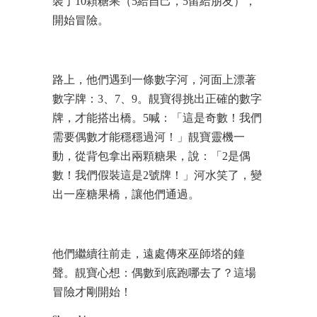
裝了10顆糖果（5給自己，5留給朋友），
開始冒險。
路上，他們遇到一條數字河，河面上漂著
數字牌：3、7、9。靚寶得挑出正確的數字
牌，才能搭出橋。5喊：「這是奇數！我們
需要偶數才能穩穩過河！」靚寶靈機一
動，從背包拿出兩顆糖果，說：「2是偶
數！我們假裝這是2號牌！」河水笑了，變
出一座糖果橋，讓他們通過。
他們繼續往前走，遠處傳來巫師塔的鐘
聲。靚寶心想：偶數到底跑哪去了？這場
冒險才剛開始！