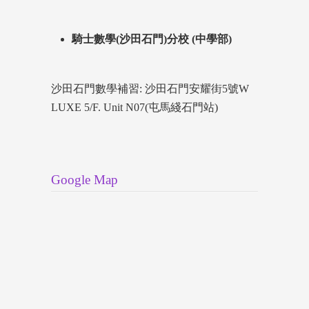
騎士數學(沙田石門)分校 (中學部)
沙田石門數學補習: 沙田石門安耀街5號W
LUXE 5/F. Unit N07(屯馬綫石門站)
Google Map