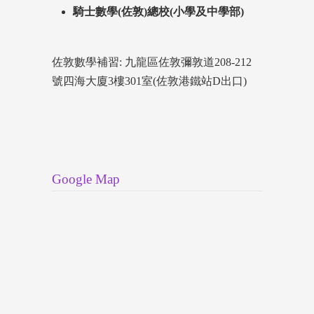
騎士數學(佐敦)總校(小學及中學部)
佐敦數學補習: 九龍區佐敦彌敦道208-212
號四海大廈3樓301室(佐敦港鐵站D出口)
Google Map