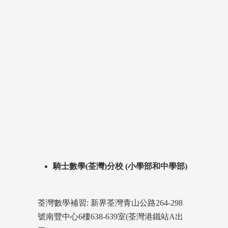
騎士數學(荃灣)分校 (小學部和中學部)
荃灣數學補習: 新界荃灣青山公路264-298
號南豐中心6樓638-639室(荃灣港鐵站A出