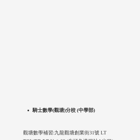
騎士數學(觀塘)分校 (中學部)
觀塘數學補習:九龍觀塘創業街31號 LT