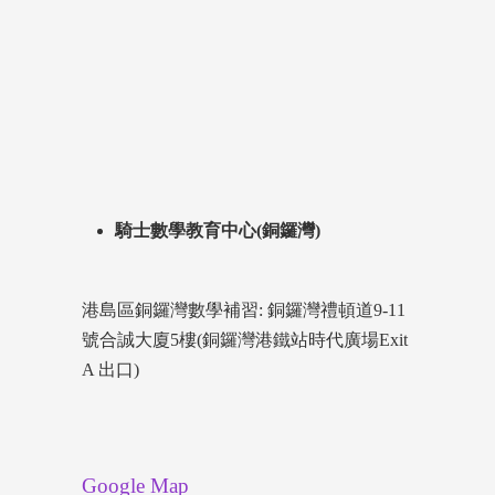
騎士數學教育中心(銅鑼灣)
港島區銅鑼灣數學補習: 銅鑼灣禮頓道9-11
號合誠大廈5樓(銅鑼灣港鐵站時代廣場Exit
A 出口)
Google Map