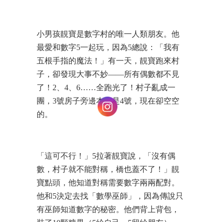
小男孩靚寶是數字村的唯一人類朋友。他
最愛和數字5一起玩，因為5總說：「我有
五根手指的魔法！」有一天，靚寶跑來村
子，卻發現大事不妙——所有偶數都不見
了！2、4、6……全跑光了！村子亂成一
團，3號房子旁邊本該是4號，現在卻空空
的。
「這可不行！」5拉著靚寶說，「沒有偶
數，村子就不能對稱，橋也蓋不了！」靚
寶點頭，他知道對稱需要數字兩兩配對。
他和5決定去找「數學巫師」，因為傳說只
有巫師知道數字的秘密。他們背上背包，