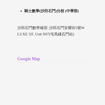
騎士數學(沙田石門)分校 (中學部)
沙田石門數學補習: 沙田石門安耀街5號W
LUXE 5/F. Unit N07(屯馬綫石門站)
Google Map