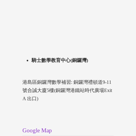
騎士數學教育中心(銅鑼灣)
港島區銅鑼灣數學補習: 銅鑼灣禮頓道9-11
號合誠大廈5樓(銅鑼灣港鐵站時代廣場Exit
A 出口)
Google Map