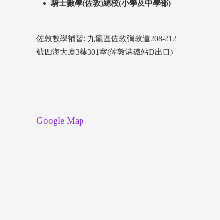
騎士數學(佐敦)總校(小學及中學部)
佐敦數學補習: 九龍區佐敦彌敦道208-212
號四海大廈3樓301室(佐敦港鐵站D出口)
Google Map