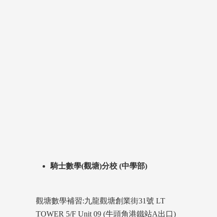
騎士數學(觀塘)分校 (中學部)
觀塘數學補習:九龍觀塘創業街31號 LT
TOWER 5/F Unit 09 (牛頭角港鐵站A出口)