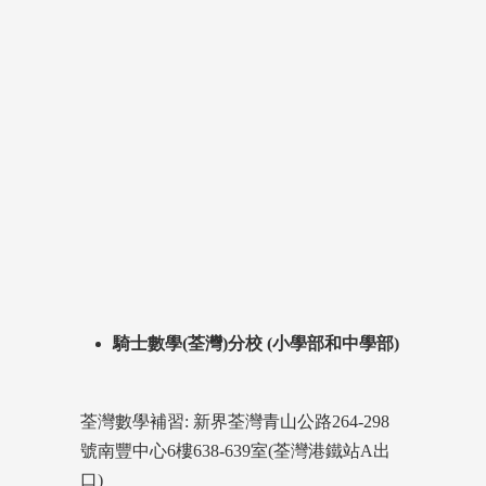
騎士數學(荃灣)分校 (小學部和中學部)
荃灣數學補習: 新界荃灣青山公路264-298
號南豐中心6樓638-639室(荃灣港鐵站A出
口)