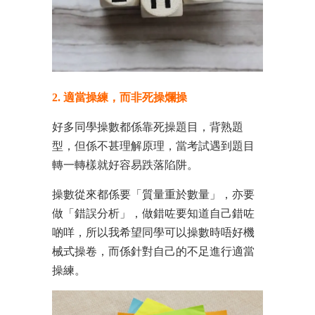
2. 適當操練，而非死操爛操
好多同學操數都係靠死操題目，背熟題
型，但係不甚理解原理，當考試遇到題目
轉一轉樣就好容易跌落陷阱。
操數從來都係要「質量重於數量」，亦要
做「錯誤分析」，做錯咗要知道自己錯咗
啲咩，所以我希望同學可以操數時唔好機
械式操卷，而係針對自己的不足進行適當
操練。