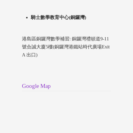
騎士數學教育中心(銅鑼灣)
港島區銅鑼灣數學補習: 銅鑼灣禮頓道9-11
號合誠大廈5樓(銅鑼灣港鐵站時代廣場Exit
A 出口)
Google Map