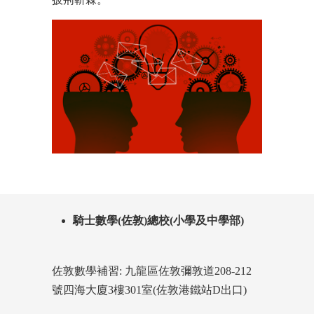
騎士數學(佐敦)總校(小學及中學部)
佐敦數學補習: 九龍區佐敦彌敦道208-212
號四海大廈3樓301室(佐敦港鐵站D出口)