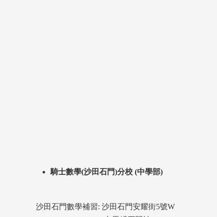
騎士數學(沙田石門)分校 (中學部)
沙田石門數學補習: 沙田石門安耀街5號W