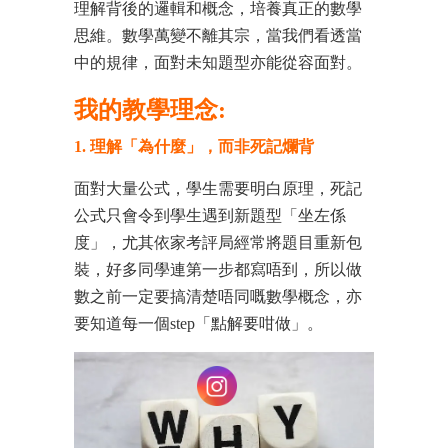
理解背後的邏輯和概念，培養真正的數學
思維。數學萬變不離其宗，當我們看透當
中的規律，面對未知題型亦能從容面對。
我的教學理念:
1. 理解「為什麼」，而非死記爛背
面對大量公式，學生需要明白原理，死記
公式只會令到學生遇到新題型「坐左係
度」，尤其依家考評局經常將題目重新包
裝，好多同學連第一步都寫唔到，所以做
數之前一定要搞清楚唔同嘅數學概念，亦
要知道每一個step「點解要咁做」。