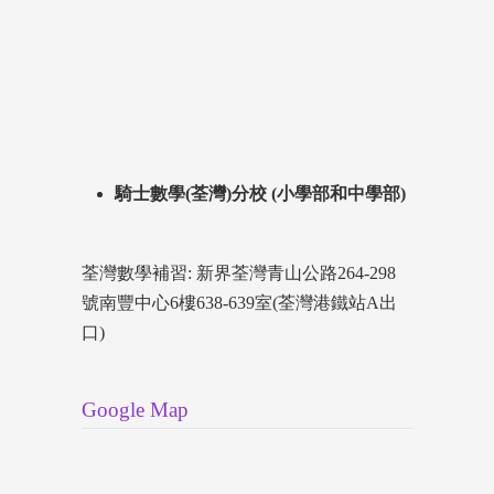
騎士數學(荃灣)分校 (小學部和中學部)
荃灣數學補習: 新界荃灣青山公路264-298
號南豐中心6樓638-639室(荃灣港鐵站A出
口)
Google Map