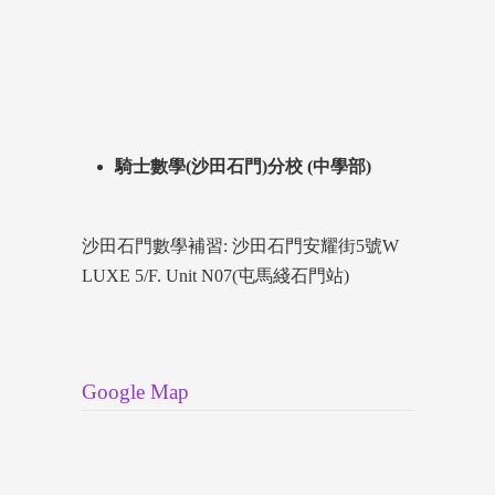
騎士數學(沙田石門)分校 (中學部)
沙田石門數學補習: 沙田石門安耀街5號W
LUXE 5/F. Unit N07(屯馬綫石門站)
Google Map