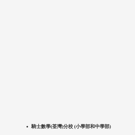
騎士數學(荃灣)分校 (小學部和中學部)