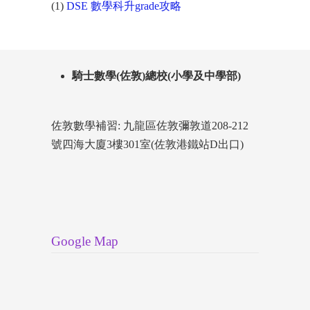
(1)
DSE 數學科升grade攻略
騎士數學(佐敦)總校(小學及中學部)
佐敦數學補習: 九龍區佐敦彌敦道208-212
號四海大廈3樓301室(佐敦港鐵站D出口)
Google Map