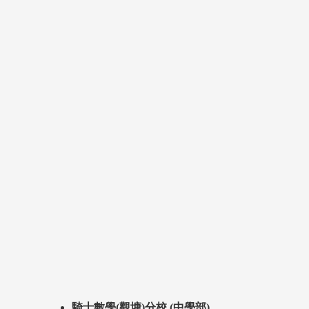
騎士數學(觀塘)分校 (中學部)