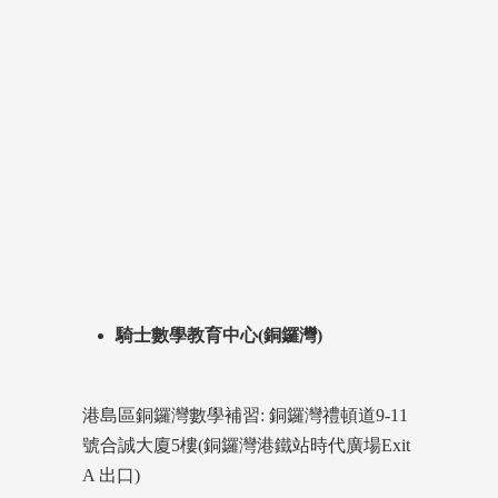
騎士數學教育中心(銅鑼灣)
港島區銅鑼灣數學補習: 銅鑼灣禮頓道9-11
號合誠大廈5樓(銅鑼灣港鐵站時代廣場Exit
A 出口)