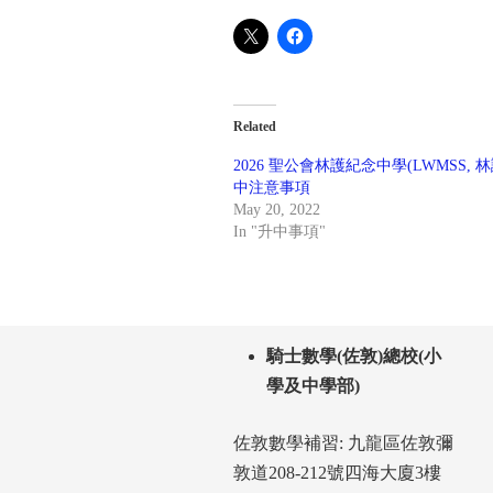
Related
2026 聖公會林護紀念中學(LWMSS, 
中注意事項
May 20, 2022
In "升中事項"
騎士數學(佐敦)總校(小
學及中學部)
佐敦數學補習: 九龍區佐敦彌
敦道208-212號四海大廈3樓