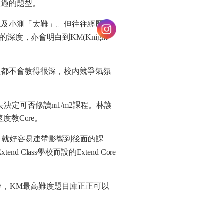
教過的題型。
記及小測「太難」。但往往經歷完
試的深度，亦會明白到KM(Knight
程都不會教得很深，校內競爭氣氛
決定可否修讀m1/m2課程。林護
度教Core。
c就好容易連帶影響到後面的課
 Class學校而設的Extend Core
re卷，KM最高難度題目庫正正可以