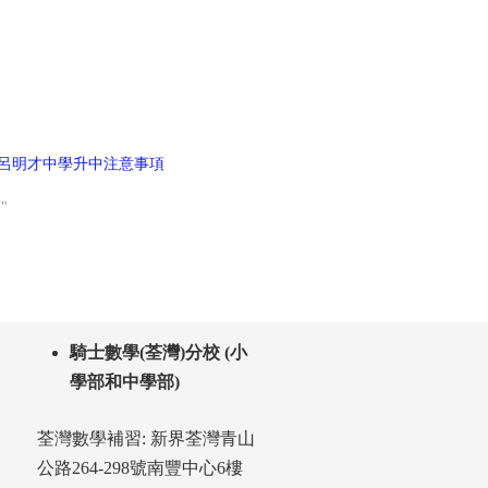
公會呂明才中學升中注意事項
"
騎士數學(荃灣)分校 (小
學部和中學部)
荃灣數學補習: 新界荃灣青山
公路264-298號南豐中心6樓