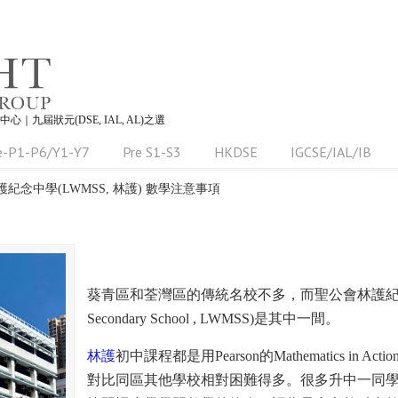
習中心｜九屆狀元(DSE, IAL, AL)之選
e-P1-P6/Y1-Y7
Pre S1-S3
HKDSE
IGCSE/IAL/IB
紀念中學(LWMSS, 林護) 數學注意事項
葵青區和荃灣區的傳統名校不多，而聖公會林護紀念中學(SK
Secondary School , LWMSS)是其中一間。
林護
初中課程都是用Pearson的Mathematics in
對比同區其他學校相對困難得多。很多升中一同