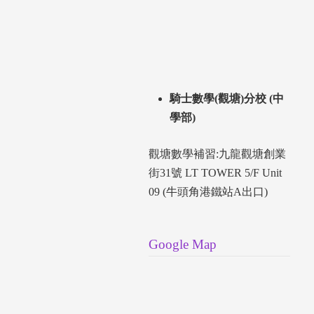
騎士數學(觀塘)分校 (中
學部)
觀塘數學補習:九龍觀塘創業
街31號 LT TOWER 5/F Unit
09 (牛頭角港鐵站A出口)
Google Map