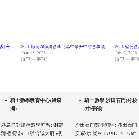
林護)升
2026 順德聯誼總會李兆基中學升中注意事項
2026 聖
June 13, 2023
July 2, 2023
In "升中事項"
In "升中事項
騎士數學教育中心(銅鑼
騎士數學(沙田石門)分校
灣)
(中學部)
港島區銅鑼灣數學補習: 銅鑼
沙田石門數學補習: 沙田石門
灣禮頓道9-11號合誠大廈5樓
安耀街5號W LUXE 5/F. Unit