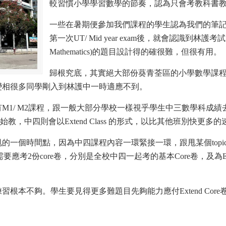
較習慣小學學習數學的節奏，認為只會考教科書
一些在暑期便參加我們課程的學生認為我們的筆
第一次UT/ Mid year exam後，就會認識到林護考
Mathematics)的題目設計得的確很難，但很有用。
歸根究底，其實絕大部份葵青荃區的小學數學課
等亦不高，變相很多同學剛入到林護中一時適應不到。
1/ M2課程，跟一般大部分學校一樣視乎學生中三數學科成績去
教，中四則會以Extend Class 的形式，以比其他班別快更多的速
的一個時間點，因為中四課程內容一環緊接一環，跟甩某個topi
需要應考2份core卷，分別是全校中四一起考的基本Core卷，及為Extend
做書內練習根本不夠。學生要見得更多難題目先夠能力應付Extend Co