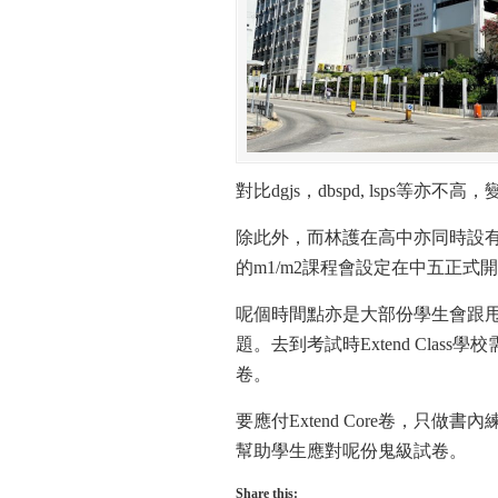
對比dgjs，dbspd, lsps
除此外，而林護在高中亦同時設有M
的m1/m2課程會設定在中五正式開始
呢個時間點亦是大部份學生會跟甩
題。去到考試時Extend Class學校
卷。
要應付Extend Core卷，只
幫助學生應對呢份鬼級試卷。
Share this: