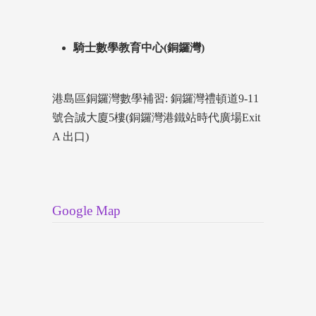
騎士數學教育中心(銅鑼灣)
港島區銅鑼灣數學補習: 銅鑼灣禮頓道9-11
號合誠大廈5樓(銅鑼灣港鐵站時代廣場Exit
A 出口)
Google Map