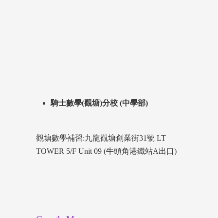
騎士數學(觀塘)分校 (中學部)
觀塘數學補習:九龍觀塘創業街31號 LT
TOWER 5/F Unit 09 (牛頭角港鐵站A出口)