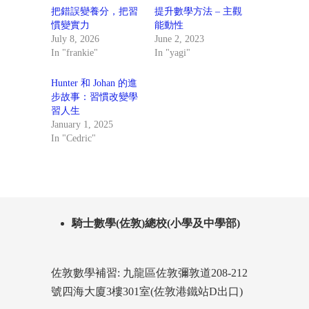
把錯誤變養分，把習
提升數學方法 – 主觀
慣變實力
能動性
July 8, 2026
June 2, 2023
In "frankie"
In "yagi"
Hunter 和 Johan 的進
步故事：習慣改變學
習人生
January 1, 2025
In "Cedric"
騎士數學(佐敦)總校(小學及中學部)
佐敦數學補習: 九龍區佐敦彌敦道208-212
號四海大廈3樓301室(佐敦港鐵站D出口)