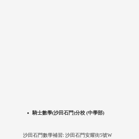
騎士數學(沙田石門)分校 (中學部)
沙田石門數學補習: 沙田石門安耀街5號W