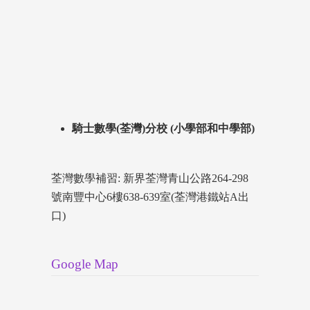
騎士數學(荃灣)分校 (小學部和中學部)
荃灣數學補習: 新界荃灣青山公路264-298
號南豐中心6樓638-639室(荃灣港鐵站A出
口)
Google Map