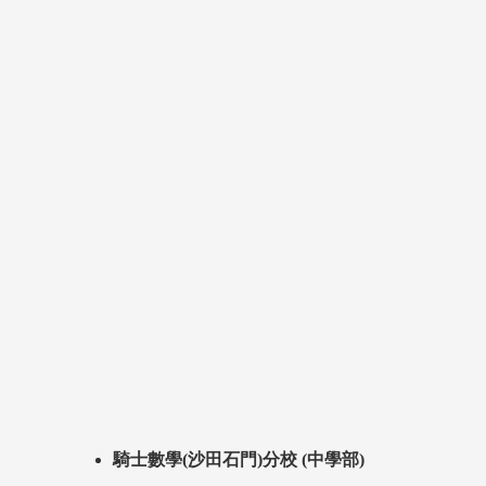
騎士數學(沙田石門)分校 (中學部)