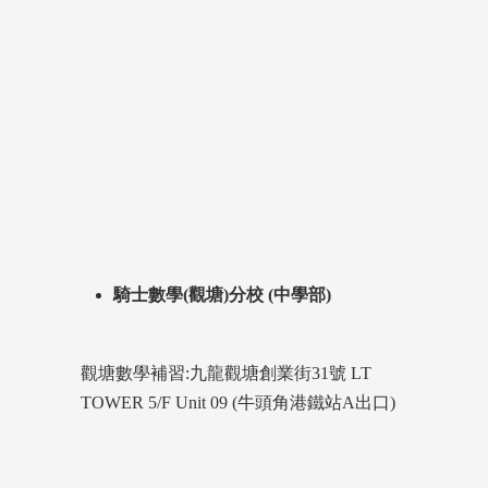
2025年: SPCS IAlevel 狀元 Eunice Chan
2026 年 HKDSE: 約63%拎5或以上; 約8%拎5**
IAlevel: 100% A* (Core Maths & Further Maths)
8月9
日前
報讀常規班，
新生學費可減免$200，
另享有$900優惠，滿額即止！
騎士數學(觀塘)分校 (中學部)
觀塘數學補習:九龍觀塘創業街31號 LT
TOWER 5/F Unit 09 (牛頭角港鐵站A出口)