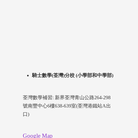
騎士數學(荃灣)分校 (小學部和中學部)
荃灣數學補習: 新界荃灣青山公路264-298
號南豐中心6樓638-639室(荃灣港鐵站A出
口)
Google Map