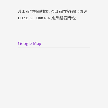
沙田石門數學補習: 沙田石門安耀街5號W
LUXE 5/F. Unit N07(屯馬綫石門站)
Google Map