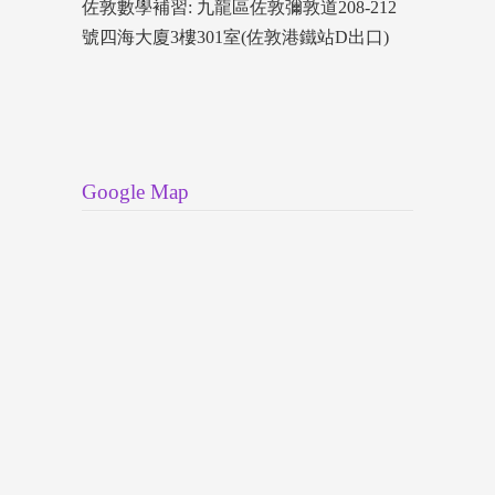
佐敦數學補習: 九龍區佐敦彌敦道208-212
號四海大廈3樓301室(佐敦港鐵站D出口)
Google Map
狀元報讀補習社
六屆HKDSE 狀元 和 超級狀元、三屆ALevel &
IALevel 狀元
2026
年: SMCC HKDSE 狀元 Audrey Yiu
2025年: Radley College Alevel 狀元 Marco Sit