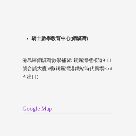
騎士數學教育中心(銅鑼灣)
港島區銅鑼灣數學補習: 銅鑼灣禮頓道9-11
號合誠大廈5樓(銅鑼灣港鐵站時代廣場Exit
A 出口)
Google Map