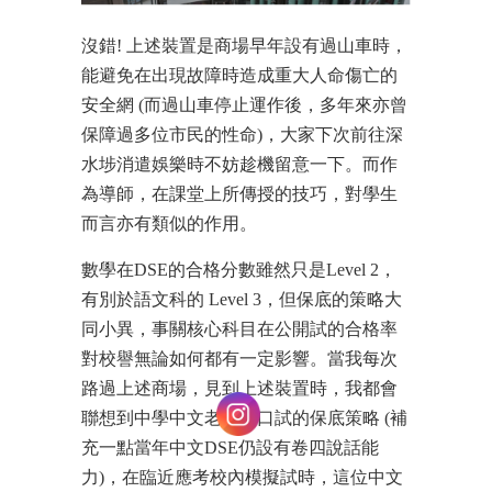
沒錯! 上述裝置是商場早年設有過山車時，
能避免在出現故障時造成重大人命傷亡的
安全網 (而過山車停止運作後，多年來亦曾
保障過多位市民的性命)，大家下次前往深
水埗消遣娛樂時不妨趁機留意一下。而作
為導師，在課堂上所傳授的技巧，對學生
而言亦有類似的作用。
數學在DSE的合格分數雖然只是Level 2，
有別於語文科的 Level 3，但保底的策略大
同小異，事關核心科目在公開試的合格率
對校譽無論如何都有一定影響。當我每次
路過上述商場，見到上述裝置時，我都會
聯想到中學中文老師在口試的保底策略 (補
充一點當年中文DSE仍設有卷四說話能
力)，在臨近應考校內模擬試時，這位中文