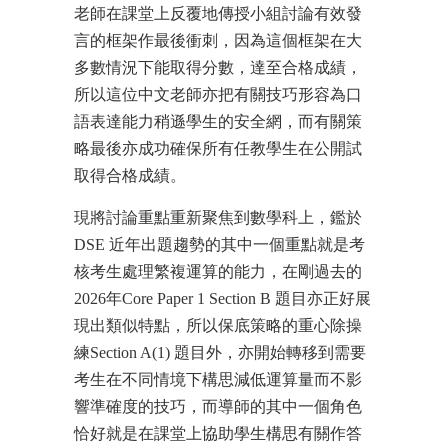
老師在課堂上反覆地傳授小組討論有效發
言的框架作最後衝刺，因為這個框架在大
多數情況下能取得分數，達至合格成績，
所以這位中文老師亦把有關技巧形容為口
語表達能力稍遜學生的安全網，而有關策
略最後亦成功確保所有任教學生在公開試
取得合格成績。
現將討論重點重新聚焦到數學科上，鑑於
DSE 近年出題趨勢的其中一個重點就是考
核考生處理繁複運算的能力，在剛過去的
2026年Core Paper 1 Section B 題目亦正好展
現出類似特點，所以保底策略的重心除操
練Section A(1) 題目外，亦開始轉移到需要
考生在不同情境下構思減低運算量而不影
響準確度的技巧，而導師的其中一個角色
恰好就是在課堂上協助學生構思有關作答