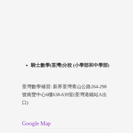
騎士數學(荃灣)分校 (小學部和中學部)
荃灣數學補習: 新界荃灣青山公路264-298
號南豐中心6樓638-639室(荃灣港鐵站A出
口)
Google Map