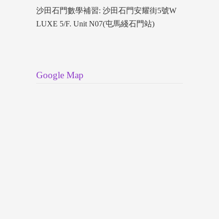
沙田石門數學補習: 沙田石門安耀街5號W
LUXE 5/F. Unit N07(屯馬綫石門站)
Google Map