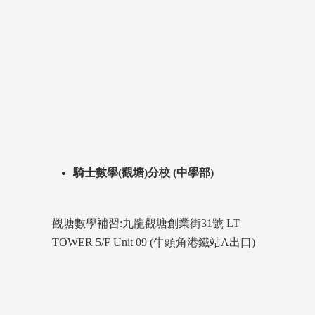
騎士數學(觀塘)分校 (中學部)
觀塘數學補習:九龍觀塘創業街31號 LT
TOWER 5/F Unit 09 (牛頭角港鐵站A出口)