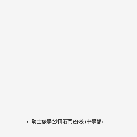
騎士數學(沙田石門)分校 (中學部)