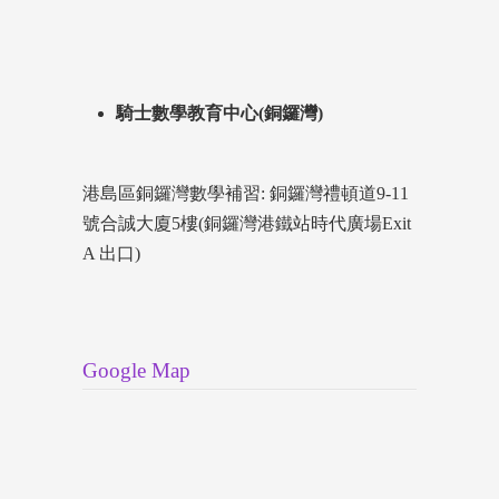
騎士數學教育中心(銅鑼灣)
港島區銅鑼灣數學補習: 銅鑼灣禮頓道9-11
號合誠大廈5樓(銅鑼灣港鐵站時代廣場Exit
A 出口)
Google Map