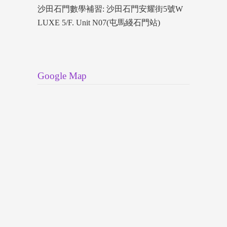
沙田石門數學補習: 沙田石門安耀街5號W
LUXE 5/F. Unit N07(屯馬綫石門站)
Google Map