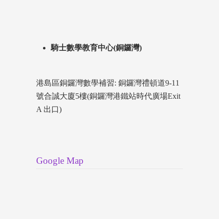
騎士數學教育中心(銅鑼灣)
港島區銅鑼灣數學補習: 銅鑼灣禮頓道9-11
號合誠大廈5樓(銅鑼灣港鐵站時代廣場Exit
A 出口)
Google Map