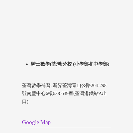
騎士數學(荃灣)分校 (小學部和中學部)
荃灣數學補習: 新界荃灣青山公路264-298
號南豐中心6樓638-639室(荃灣港鐵站A出
口)
Google Map