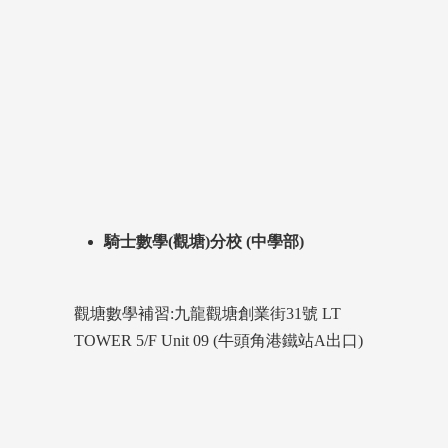
騎士數學(觀塘)分校 (中學部)
觀塘數學補習:九龍觀塘創業街31號 LT
TOWER 5/F Unit 09 (牛頭角港鐵站A出口)