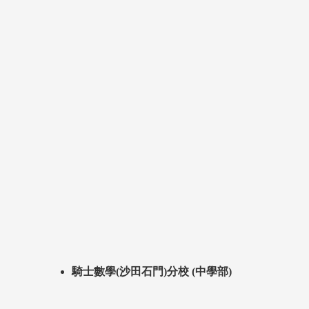
騎士數學(沙田石門)分校 (中學部)