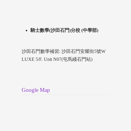
騎士數學(沙田石門)分校 (中學部)
沙田石門數學補習: 沙田石門安耀街5號W
LUXE 5/F. Unit N07(屯馬綫石門站)
Google Map