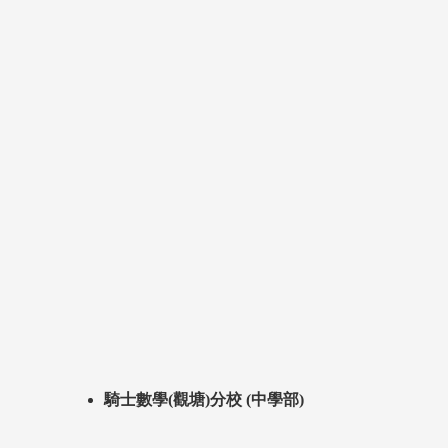
騎士數學(觀塘)分校 (中學部)