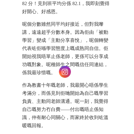
82 分！見到班平均分係 82.1，我即刻覺得
好開心、好感恩。
呢個分數雖然同平均好接近，但對我嚟
講，遠遠超乎分數本身。因為佢由「被動
學習」變成「主動分享喜悅」，呢個轉變
代表咗佢喺學習態度上嘅成熟同自信。佢
開始視我唔單止係老師，更係可以分享成
功嘅對象。呢種師生之間嘅信任同連結，
係我最珍惜嘅。
作為教書十年嘅老師，我最開心唔係學生
考滿分，而係見到佢哋開始為自己嘅學習
負責、主動同老師溝通。呢一刻，我覺得
自己嘅努力冇白費——付出嘅唔止係知
識，仲有耐心同關心，而家終於收到咗溫
暖嘅回報。