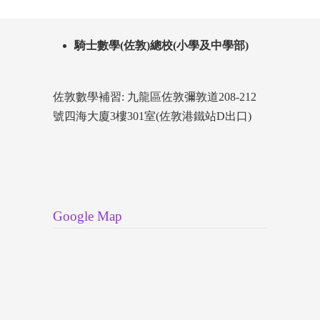
騎士數學(佐敦)總校(小學及中學部)
佐敦數學補習: 九龍區佐敦彌敦道208-212
號四海大廈3樓301室(佐敦港鐵站D出口)
Google Map