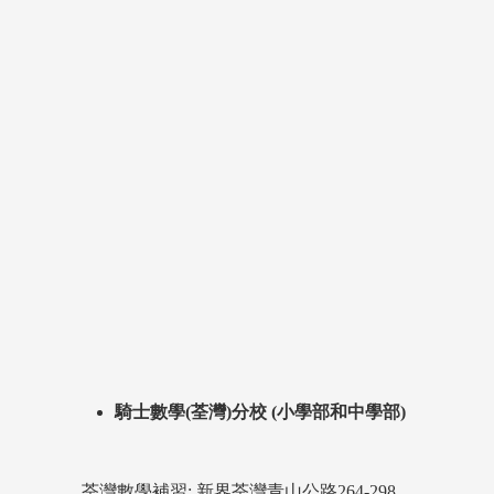
騎士數學(荃灣)分校 (小學部和中學部)
荃灣數學補習: 新界荃灣青山公路264-298