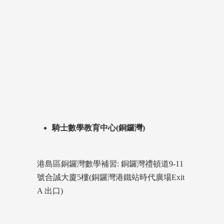
騎士數學教育中心(銅鑼灣)
港島區銅鑼灣數學補習: 銅鑼灣禮頓道9-11
號合誠大廈5樓(銅鑼灣港鐵站時代廣場Exit
A 出口)