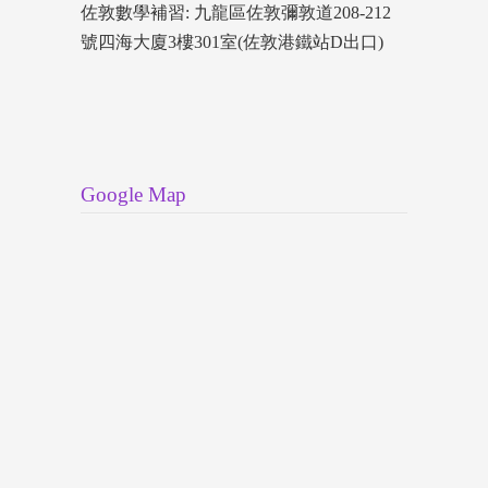
佐敦數學補習: 九龍區佐敦彌敦道208-212
號四海大廈3樓301室(佐敦港鐵站D出口)
Google Map