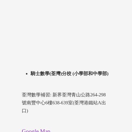
騎士數學(荃灣)分校 (小學部和中學部)
荃灣數學補習: 新界荃灣青山公路264-298
號南豐中心6樓638-639室(荃灣港鐵站A出
口)
Google Map