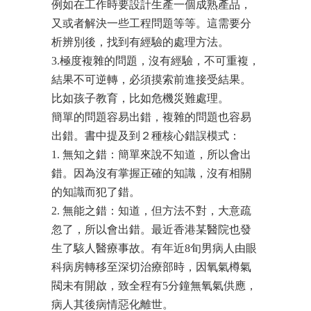
例如在工作時要設計生產一個成熟產品，
又或者解決一些工程問題等等。這需要分
析辨別後，找到有經驗的處理方法。
3.極度複雜的問題，沒有經驗，不可重複，
結果不可逆轉，必須摸索前進接受結果。
比如孩子教育，比如危機災難處理。
簡單的問題容易出錯，複雜的問題也容易
出錯。書中提及到２種核心錯誤模式：
1. 無知之錯：簡單來說不知道，所以會出
錯。因為沒有掌握正確的知識，沒有相關
的知識而犯了錯。
2. 無能之錯：知道，但方法不對，大意疏
忽了，所以會出錯。最近香港某醫院也發
生了駭人醫療事故。有年近8旬男病人由眼
科病房轉移至深切治療部時，因氧氣樽氣
閥未有開啟，致全程有5分鐘無氧氣供應，
病人其後病情惡化離世。