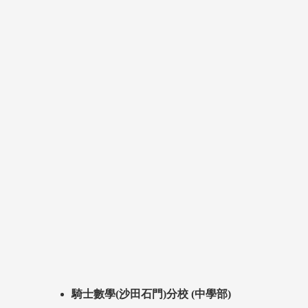
騎士數學(沙田石門)分校 (中學部)