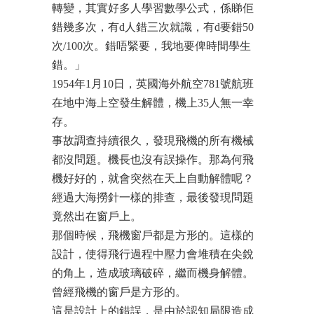
轉變，其實好多人學習數學公式，係睇佢
錯幾多次，有d人錯三次就識，有d要錯50
次/100次。錯唔緊要，我地要俾時間學生
錯。」
1954年1月10日，英國海外航空781號航班
在地中海上空發生解體，機上35人無一幸
存。
事故調查持續很久，發現飛機的所有機械
都沒問題。機長也沒有誤操作。那為何飛
機好好的，就會突然在天上自動解體呢？
經過大海撈針一樣的排查，最後發現問題
竟然出在窗戶上。
那個時候，飛機窗戶都是方形的。這樣的
設計，使得飛行過程中壓力會堆積在尖銳
的角上，造成玻璃破碎，繼而機身解體。
曾經飛機的窗戶是方形的。
這是設計上的錯誤，是由於認知局限造成