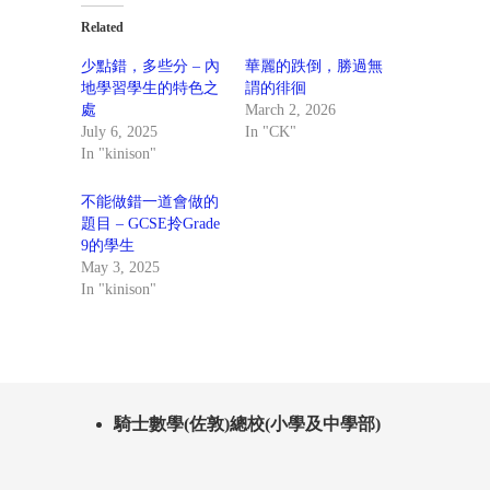
Related
少點錯，多些分 – 內
華麗的跌倒，勝過無
地學習學生的特色之
謂的徘徊
處
March 2, 2026
July 6, 2025
In "CK"
In "kinison"
不能做錯一道會做的
題目 – GCSE拎Grade
9的學生
May 3, 2025
In "kinison"
騎士數學(佐敦)總校(小學及中學部)