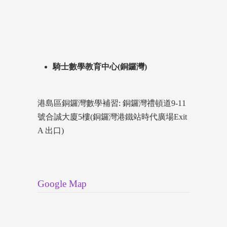
騎士數學教育中心(銅鑼灣)
港島區銅鑼灣數學補習: 銅鑼灣禮頓道9-11
號合誠大廈5樓(銅鑼灣港鐵站時代廣場Exit
A 出口)
Google Map