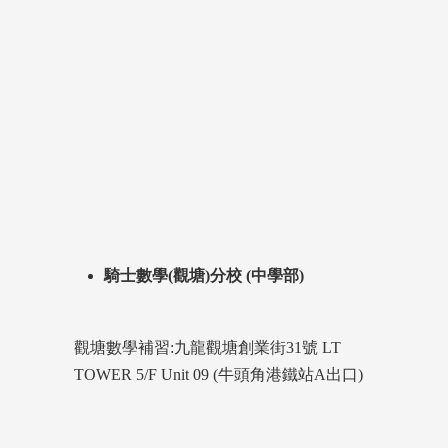
騎士數學(觀塘)分校 (中學部)
觀塘數學補習:九龍觀塘創業街31號 LT
TOWER 5/F Unit 09 (牛頭角港鐵站A出口)