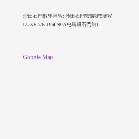
沙田石門數學補習: 沙田石門安耀街5號W
LUXE 5/F. Unit N07(屯馬綫石門站)
Google Map