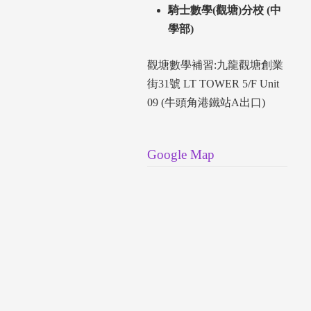
騎士數學(觀塘)分校 (中
學部)
觀塘數學補習:九龍觀塘創業
街31號 LT TOWER 5/F Unit
09 (牛頭角港鐵站A出口)
Google Map