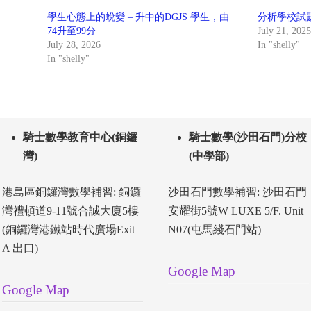
學生心態上的蛻變 – 升中的DGJS 學生，由
分析學校試
74升至99分
July 21, 202
July 28, 2026
In "shelly"
In "shelly"
騎士數學教育中心(銅鑼
騎士數學(沙田石門)分校
灣)
(中學部)
港島區銅鑼灣數學補習: 銅鑼
沙田石門數學補習: 沙田石門
灣禮頓道9-11號合誠大廈5樓
安耀街5號W LUXE 5/F. Unit
(銅鑼灣港鐵站時代廣場Exit
N07(屯馬綫石門站)
A 出口)
Google Map
Google Map