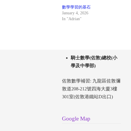
數學學習的基石
January 4, 2026
In "Adrian"
騎士數學(佐敦)總校(小
學及中學部)
佐敦數學補習: 九龍區佐敦彌
敦道208-212號四海大廈3樓
301室(佐敦港鐵站D出口)
Google Map