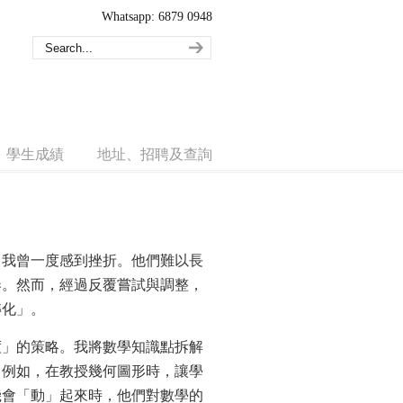
Whatsapp: 6879 0948
學生成績
地址、招聘及查詢
，我曾一度感到挫折。他們難以長
奏。然而，經過反覆嘗試與調整，
轉化」。
度」的策略。我將數學知識點拆解
。例如，在教授幾何圖形時，讓學
機會「動」起來時，他們對數學的