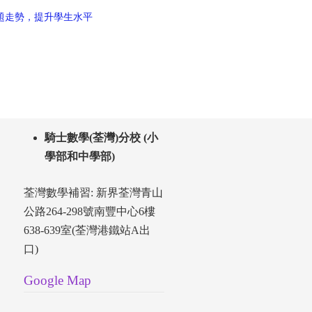
題走勢，提升學生水平
5
騎士數學(荃灣)分校 (小
學部和中學部)
荃灣數學補習: 新界荃灣青山
公路264-298號南豐中心6樓
638-639室(荃灣港鐵站A出
口)
Google Map