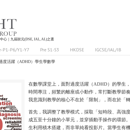
習中心｜九屆狀元(DSE, IAL, AL)之選
e-P1-P6/Y1-Y7
Pre S1-S3
HKDSE
IGCSE/IAL/IB
過度活躍（ADHD）學生學數學
在數學課堂上，面對過度活躍（ADHD）的學生
時間專注，頻繁的離座或小動作，常打斷教學節
我意識到教學的核心不在於「限制」，而在於「
首先，我調整了教學模式，採取「短時段、高強
成五至十分鐘的小單元，並穿插動手操作的環節
生利用積木搭建，而非單純看投影片。當學生有