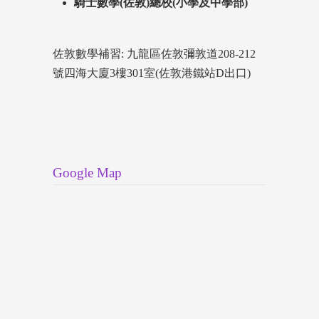
騎士數學(佐敦)總校(小學及中學部)
佐敦數學補習: 九龍區佐敦彌敦道208-212
號四海大廈3樓301室(佐敦港鐵站D出口)
Google Map