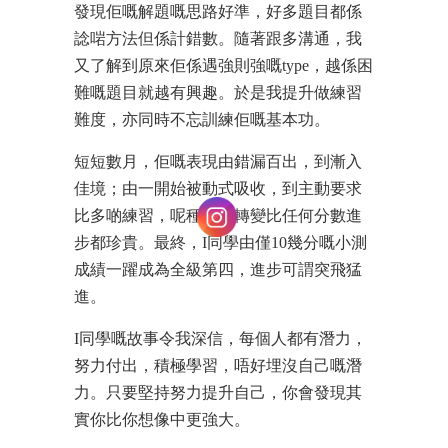
發現佢嘅解題嘅思路好準，好多題目都係
諗啱方法但係計錯數。隨著跟多溝通，我
又了解到原來佢係遇強則強嘅type，越係困
難嘅題目就越有興趣。於是我提升做練習
難度，亦同時不忘訓練佢嘅基本功。
短短數月，佢嘅表現由錯漏百出，到漸入
佳境；由一開始被動式吸收，到主動要求
比多啲練習，呢種心態轉變比任何分數進
步都珍貴。最終，I同學由僅10幾分嘅小測
成績一躍成為全級第四，進步可謂突飛猛
進。
I同學嘅故事令我深信，每個人都有潛力，
努力付出，積極學習，唔好埋沒自己嘅潛
力。只要堅持努力提升自己，你會發現其
實你比你想像中更強大。