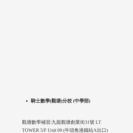
騎士數學(觀塘)分校 (中學部)
觀塘數學補習:九龍觀塘創業街31號 LT
TOWER 5/F Unit 09 (牛頭角港鐵站A出口)