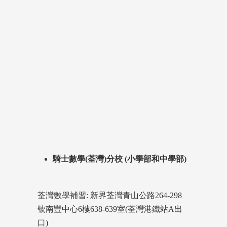
騎士數學(荃灣)分校 (小學部和中學部)
荃灣數學補習: 新界荃灣青山公路264-298
號南豐中心6樓638-639室(荃灣港鐵站A出
口)