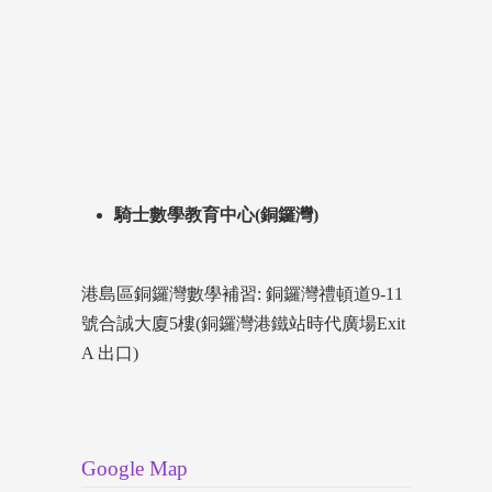
騎士數學教育中心(銅鑼灣)
港島區銅鑼灣數學補習: 銅鑼灣禮頓道9-11
號合誠大廈5樓(銅鑼灣港鐵站時代廣場Exit
A 出口)
Google Map