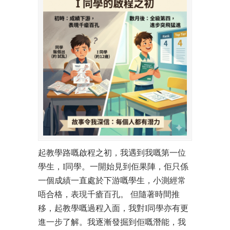
起教學路嘅啟程之初，我遇到我嘅第一位
學生，I同學。一開始見到佢果陣，佢只係
一個成績一直處於下游嘅學生，小測經常
唔合格，表現千瘡百孔。 但隨著時間推
移，起教學嘅過程入面，我對I同學亦有更
進一步了解。我逐漸發掘到佢嘅潛能，我