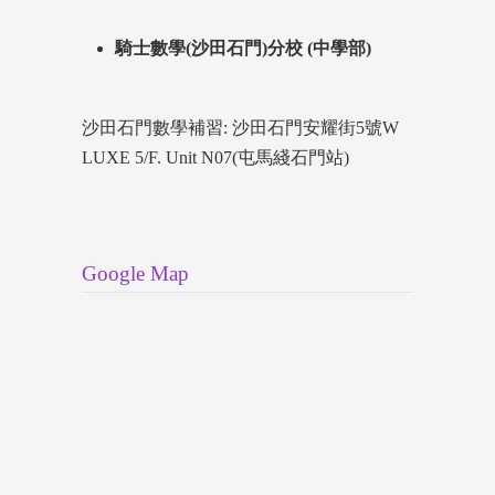
騎士數學(沙田石門)分校 (中學部)
沙田石門數學補習: 沙田石門安耀街5號W
LUXE 5/F. Unit N07(屯馬綫石門站)
Google Map