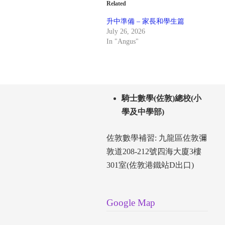
Related
升中準備 – 家長和學生篇
July 26, 2026
In "Angus"
騎士數學(佐敦)總校(小
學及中學部)
佐敦數學補習: 九龍區佐敦彌
敦道208-212號四海大廈3樓
301室(佐敦港鐵站D出口)
Google Map