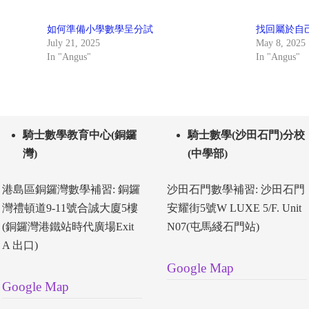
如何準備小學數學呈分試
找回屬於自
July 21, 2025
May 8, 2025
In "Angus"
In "Angus"
騎士數學教育中心(銅鑼
騎士數學(沙田石門)分校
灣)
(中學部)
港島區銅鑼灣數學補習: 銅鑼
沙田石門數學補習: 沙田石門
灣禮頓道9-11號合誠大廈5樓
安耀街5號W LUXE 5/F. Unit
(銅鑼灣港鐵站時代廣場Exit
N07(屯馬綫石門站)
A 出口)
Google Map
Google Map