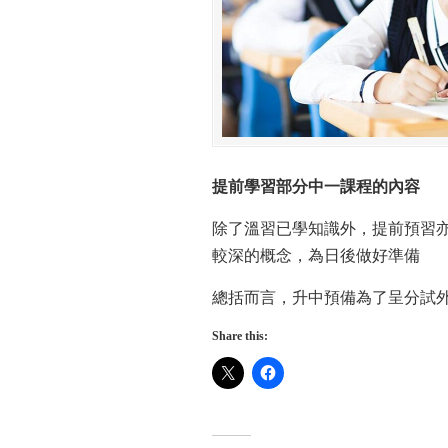
提前學習部分中一課程的內容
除了溫習已學知識外，提前預習
較深的概念，為日後做好準備
總括而言，升中預備為了呈分試
Share this: