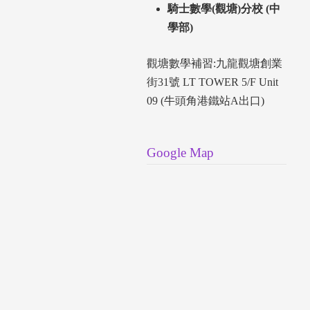
騎士數學(觀塘)分校 (中
學部)
觀塘數學補習:九龍觀塘創業
街31號 LT TOWER 5/F Unit
09 (牛頭角港鐵站A出口)
Google Map