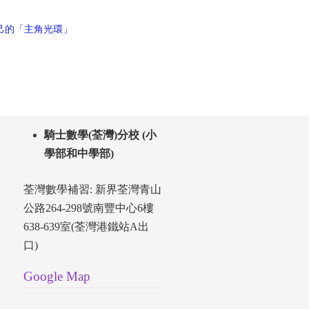
己的「主角光環」
騎士數學(荃灣)分校 (小
學部和中學部)
荃灣數學補習: 新界荃灣青山
公路264-298號南豐中心6樓
638-639室(荃灣港鐵站A出
口)
Google Map