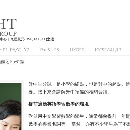
習中心｜九屆狀元(DSE, IAL, AL)之選
e-P1-P6/Y1-Y7
Pre S1-S3
HKDSE
IGCSE/IAL/IB
備之 PreS1篇
升中呈分試，是小學的終點，也是升中的起點。
要。接下來會講解升中預備的相關資訊。
提前適應英語學習數學的環境
對於用中文學習數學的學生，通常都會提前一年
數學的專業名詞等。 當然，亦有不少學生為了不