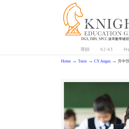
DGS, DBS, SPCC 拔萃數學補
導師
K2-K3
Pr
→
→
→
Home
Tutor
CY Angus
升中預