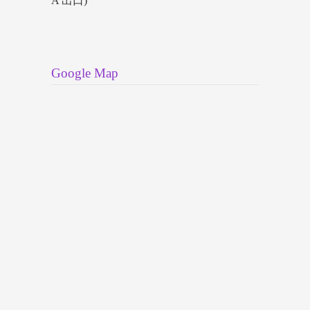
A 出口)
Google Map