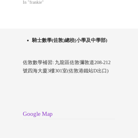
In "frankie"
騎士數學(佐敦)總校(小學及中學部)
佐敦數學補習: 九龍區佐敦彌敦道208-212
號四海大廈3樓301室(佐敦港鐵站D出口)
Google Map