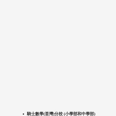
騎士數學(荃灣)分校 (小學部和中學部)