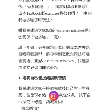
係:「做多啲題目」。我當刻真係R爆頭? 。
成本Textbook嘅exercises我都做哂了，仲 叫
我做多啲係咩玩法?
咁我會建議大家點減小careless mistakes呢?
答案係「做多啲」，完! ‧
講下笑姐，做多啲題目嘅目的係為左去熟
習唔同嘅題型，將你學到嘅概念同技巧融
會貫通。要減小 careless mistakes，我建議
由建立好習慣開始做起
1. 培養自己發掘錯誤既習慣
我會建議大家平時做完數後自己對一對答
案，當發現有錯， 唔好急住求救，試下自
己探究下條題目錯嘅原因:
– 概念唔清?