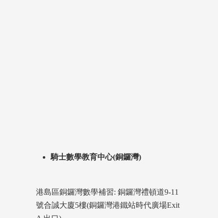
騎士數學教育中心(銅鑼灣)
港島區銅鑼灣數學補習: 銅鑼灣禮頓道9-11
號合誠大廈5樓(銅鑼灣港鐵站時代廣場Exit