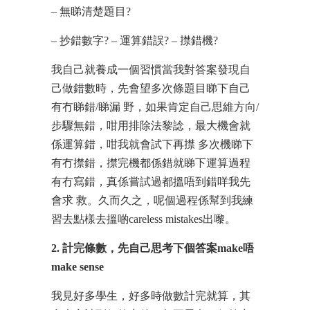
– 無睇清楚題目?
– 抄錯數字? – 運算錯誤? – 㩒錯機?
我自己就養成一個習慣當我對答案發現自
己做錯數時，先會望多次條題目睇下自己
有冇睇錯/睇漏 野，如果肯定自己思維方向/
步驟無錯，咁用排除法黎諗，最大機會就
係運算錯，咁我就會試下再㩒 多次機睇下
有冇㩒錯，㩒完機都係錯就睇下運算過程
有冇寫錯，真係嘗試過都搵唔到錯咩我先
會求 救。久而久之，呢個過程係幫到我練
習去點樣去搵啲careless mistakes出嚟。
2. 計完條數，先自己思考下個答案make唔
make sense
我見好多學生，好多時做數計完就算，其