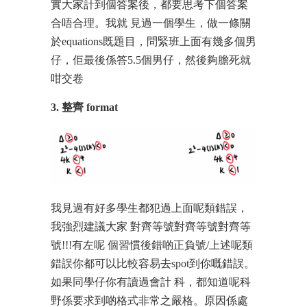
實大家計到個答案後，都要思考下個答案
合唔合理。我就 見過一個學生，做一條關
於equations既題目，問緊班上面有幾多個男
仔，佢最後係答5.5個男仔，然後夠膽死就
咁交卷
3. 整齊 format
我見過有好多學生都犯過上面呢類錯誤，
我強烈建議大家 對齊等號對齊等號對齊等
號!!!有左呢 個習慣後錯啲正負號/上述呢類
錯誤你都可以比較容易去spot到你嘅錯誤。
如果同學仔你有讀過會計 科，都知道呢科
野係要求到啲格式非常之嚴格。原因係處