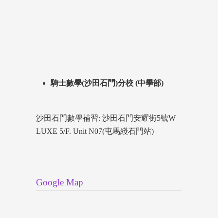
騎士數學(沙田石門)分校 (中學部)
沙田石門數學補習: 沙田石門安耀街5號W
LUXE 5/F. Unit N07(屯馬綫石門站)
Google Map