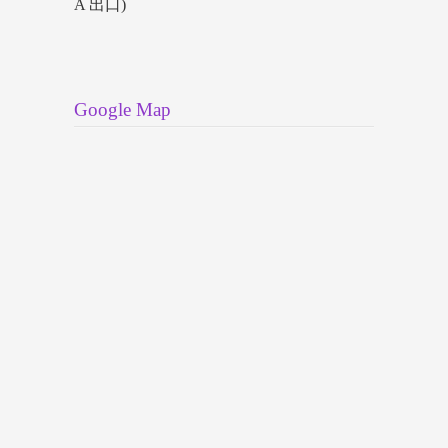
A 出口)
Google Map