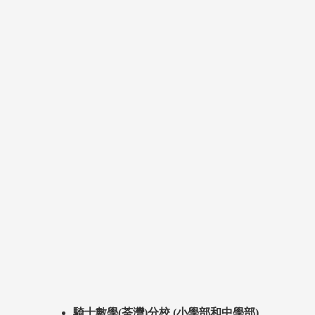
騎士數學(荃灣)分校 (小學部和中學部)