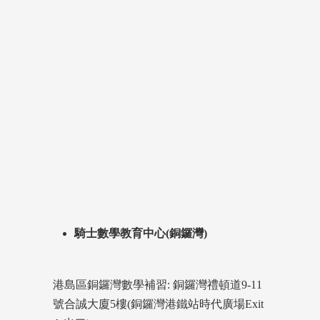
騎士數學教育中心(銅鑼灣)
港島區銅鑼灣數學補習: 銅鑼灣禮頓道9-11
號合誠大廈5樓(銅鑼灣港鐵站時代廣場Exit