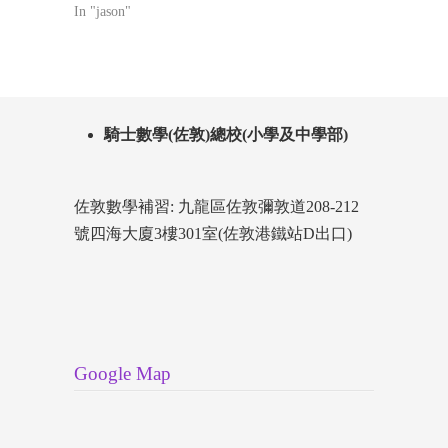
In "jason"
騎士數學(佐敦)總校(小學及中學部)
佐敦數學補習: 九龍區佐敦彌敦道208-212
號四海大廈3樓301室(佐敦港鐵站D出口)
Google Map