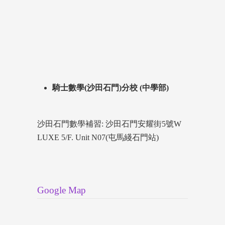
騎士數學(沙田石門)分校 (中學部)
沙田石門數學補習: 沙田石門安耀街5號W
LUXE 5/F. Unit N07(屯馬綫石門站)
Google Map