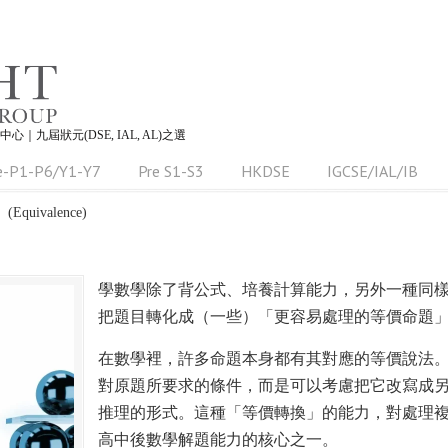
習中心｜九屆狀元(DSE, IAL, AL)之選
e-P1-P6/Y1-Y7
Pre S1-S3
HKDSE
IGCSE/IAL/IB
quivalence)
學數學除了背公式、培養計算能力，另外一種同
把題目轉化成（一些）「更容易處理的等價命題
在數學裡，許多命題本身都有其對應的等價說法
對原題所要求的條件，而是可以考慮把它改寫成
推理的形式。這種「等價轉換」的能力，對處理
高中後數學解題能力的核心之一。