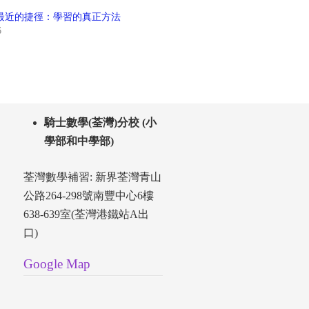
最近的捷徑：學習的真正方法
6
騎士數學(荃灣)分校 (小
學部和中學部)
荃灣數學補習: 新界荃灣青山
公路264-298號南豐中心6樓
638-639室(荃灣港鐵站A出
口)
Google Map