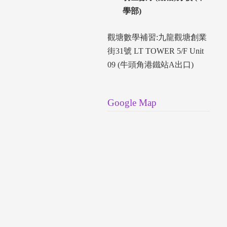
學部)
觀塘數學補習:九龍觀塘創業
街31號 LT TOWER 5/F Unit
09 (牛頭角港鐵站A出口)
Google Map