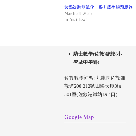
數學複雜簡單化 – 提升學生解題思路
March 28, 2026
In "matthew"
騎士數學(佐敦)總校(小
學及中學部)
佐敦數學補習: 九龍區佐敦彌
敦道208-212號四海大廈3樓
301室(佐敦港鐵站D出口)
Google Map