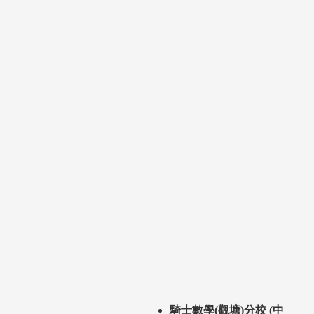
騎士數學(觀塘)分校 (中