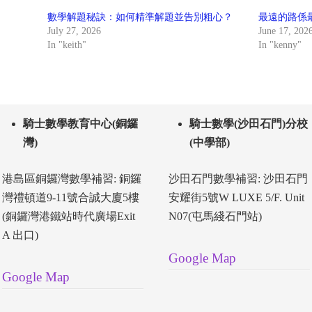
數學解題秘訣：如何精準解題並告別粗心？
最遠的路係
July 27, 2026
June 17, 202
In "keith"
In "kenny"
騎士數學教育中心(銅鑼
騎士數學(沙田石門)分校
灣)
(中學部)
港島區銅鑼灣數學補習: 銅鑼
沙田石門數學補習: 沙田石門
灣禮頓道9-11號合誠大廈5樓
安耀街5號W LUXE 5/F. Unit
(銅鑼灣港鐵站時代廣場Exit
N07(屯馬綫石門站)
A 出口)
Google Map
Google Map