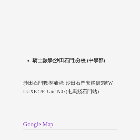
騎士數學(沙田石門)分校 (中學部)
沙田石門數學補習: 沙田石門安耀街5號W
LUXE 5/F. Unit N07(屯馬綫石門站)
Google Map