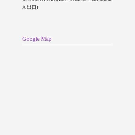
A 出口)
Google Map