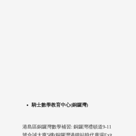
騎士數學教育中心(銅鑼灣)
港島區銅鑼灣數學補習: 銅鑼灣禮頓道9-11
號合誠大廈5樓(銅鑼灣港鐵站時代廣場Exit