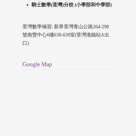
騎士數學(荃灣)分校 (小學部和中學部)
荃灣數學補習: 新界荃灣青山公路264-298
號南豐中心6樓638-639室(荃灣港鐵站A出
口)
Google Map