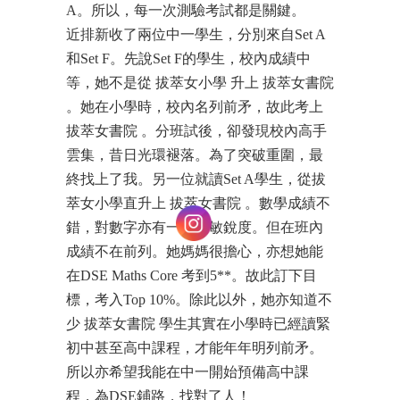
A。所以，每一次測驗考試都是關鍵。
近排新收了兩位中一學生，分別來自Set A
和Set F。先說Set F的學生，校內成績中
等，她不是從 拔萃女小學 升上 拔萃女書院
。她在小學時，校內名列前矛，故此考上
拔萃女書院 。分班試後，卻發現校內高手
雲集，昔日光環褪落。為了突破重圍，最
終找上了我。另一位就讀Set A學生，從拔
萃女小學直升上 拔萃女書院 。數學成績不
錯，對數字亦有一定的敏銳度。但在班內
成績不在前列。她媽媽很擔心，亦想她能
在DSE Maths Core 考到5**。故此訂下目
標，考入Top 10%。除此以外，她亦知道不
少 拔萃女書院 學生其實在小學時已經讀緊
初中甚至高中課程，才能年年明列前矛。
所以亦希望我能在中一開始預備高中課
程，為DSE鋪路，找對了人！