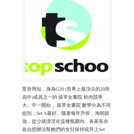
眾所周知，身為G20 (世界上最頂尖的20所
高中)成員之一的 拔萃女書院 校內競爭
大。中一開始， 拔萃女書院 數學分為不同
組別，Set A最好。隨著每年升班，淘弱留
強，從少就浸淫在這種氛圍內。各家長亦
各自想辦法幫她們的女兒保持或升上Set