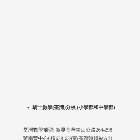
騎士數學(荃灣)分校 (小學部和中學部)
荃灣數學補習: 新界荃灣青山公路264-298
號南豐中心6樓638-639室(荃灣港鐵站A出