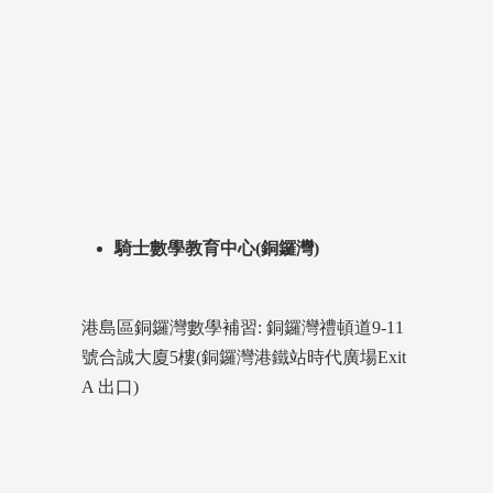
騎士數學教育中心(銅鑼灣)
港島區銅鑼灣數學補習: 銅鑼灣禮頓道9-11
號合誠大廈5樓(銅鑼灣港鐵站時代廣場Exit
A 出口)