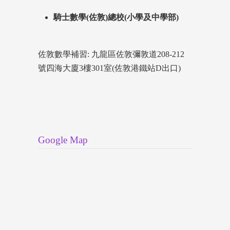
騎士數學(佐敦)總校(小學及中學部)
佐敦數學補習: 九龍區佐敦彌敦道208-212
號四海大廈3樓301室(佐敦港鐵站D出口)
Google Map