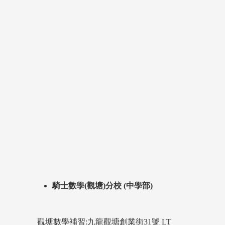
騎士數學(觀塘)分校 (中學部)
觀塘數學補習:九龍觀塘創業街31號 LT