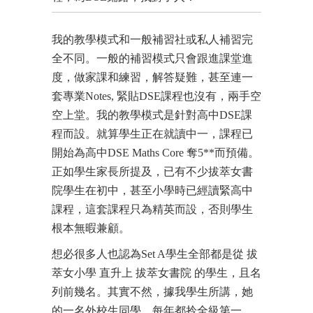
我的教學模式和一般補習社或私人補習完
全不同。一般的補習模式只會跟進課堂進
度，做家課和練習，解答疑難，甚至連一
套專業Notes, 緊貼DSE課程也沒有，兩手空
空上堂。我的教學模式是針對高中DSE課
程而設。就算學生正在就讀中一，課程已
開始為高中DSE Maths Core 奪5**而預備。
正如學生家長所提及，已有不少拔萃女書
院學生在初中，甚至小學時已經讀緊高中
課程，這套課程只為精英而設，否則學生
根本無暇兼顧。
想必很多人也認為Set A學生全部都是從 拔
萃女小學 直升上 拔萃女書院 的學生，且名
列前幾名。其實不然，據我學生所講，她
的一名外校生同學，每年都拎全級第一，