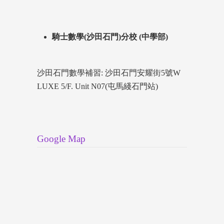
騎士數學(沙田石門)分校 (中學部)
沙田石門數學補習: 沙田石門安耀街5號W
LUXE 5/F. Unit N07(屯馬綫石門站)
Google Map