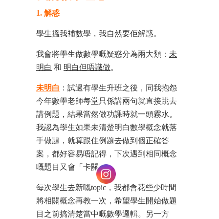
1. 解惑
學生搵我補數學，我自然要佢解惑。
我會將學生做數學嘅疑惑分為兩大類：
未
明白
和
明白但唔識做
。
未明白
：試過有學生升班之後，同我抱怨
今年數學老師每堂只係講兩句就直接跳去
講例題，結果當然做功課時就一頭霧水。
我認為學生如果未清楚明白數學概念就落
手做題，就算跟住例題去做到個正確答
案，都好容易唔記得，下次遇到相同概念
嘅題目又會「卡關」。
每次學生去新嘅topic，我都會花些少時間
將相關概念再教一次，希望學生開始做題
目之前搞清楚當中嘅數學邏輯。另一方