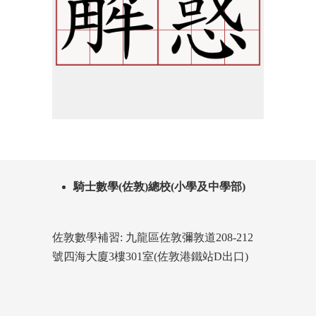
騎士數學(佐敦)總校(小學及中學部)
佐敦數學補習: 九龍區佐敦彌敦道208-212
號四海大廈3樓301室(佐敦港鐵站D出口)