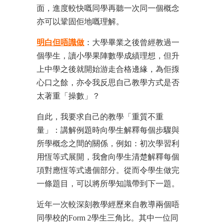
面，進度較快嘅同學再聽一次同一個概念
亦可以鞏固佢地嘅理解。
明白但唔識做
：大學畢業之後曾經教過一
個學生，讀小學果陣數學成績理想，但升
上中學之後就開始游走合格邊緣，為佢揼
心口之餘，亦令我反思自己教學方式是否
太著重「操數」？
自此，我要求自己的教學「重質不重
量」：講解例題時向學生解釋每個步驟與
所學概念之間的關係，例如：初次學習利
用恆等式展開，我會向學生清楚解釋每個
項對應恆等式邊個部分。從而令學生做完
一條題目，可以將所學知識帶到下一題。
近年一次較深刻教學經歷來自教導兩個唔
同學校的Form 2學生三角比。其中一位同