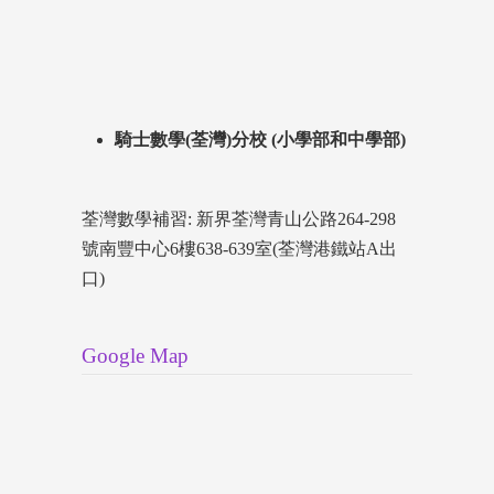
騎士數學(荃灣)分校 (小學部和中學部)
荃灣數學補習: 新界荃灣青山公路264-298
號南豐中心6樓638-639室(荃灣港鐵站A出
口)
Google Map