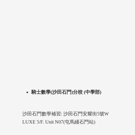
騎士數學(沙田石門)分校 (中學部)
沙田石門數學補習: 沙田石門安耀街5號W
LUXE 5/F. Unit N07(屯馬綫石門站)