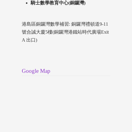
騎士數學教育中心(銅鑼灣)
港島區銅鑼灣數學補習: 銅鑼灣禮頓道9-11
號合誠大廈5樓(銅鑼灣港鐵站時代廣場Exit
A 出口)
Google Map