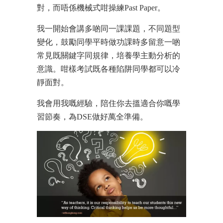
對，而唔係機械式咁操練Past Paper。
我一開始會講多啲同一課課題，不同題型
變化，鼓勵同學平時做功課時多留意一啲
常見既關鍵字同規律，培養學主動分析的
意識。咁樣考試既各種陷阱同學都可以冷
靜面對。
我會用我嘅經驗，陪住你去搵適合你嘅學
習節奏，為DSE做好萬全準備。