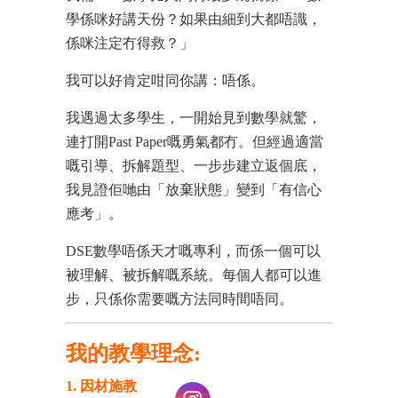
學係咪好講天份？如果由細到大都唔識，
係咪注定冇得救？」
我可以好肯定咁同你講：唔係。
我遇過太多學生，一開始見到數學就驚，
連打開Past Paper嘅勇氣都冇。但經過適當
嘅引導、拆解題型、一步步建立返個底，
我見證佢哋由「放棄狀態」變到「有信心
應考」。
DSE數學唔係天才嘅專利，而係一個可以
被理解、被拆解嘅系統。每個人都可以進
步，只係你需要嘅方法同時間唔同。
我的教學理念:
1. 因材施教