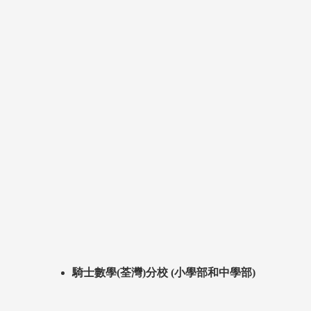
騎士數學(荃灣)分校 (小學部和中學部)