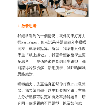
2. 啟發思考
我經常遇到的一個情況，就係同學好努力
操Past Paper，但考試果時題目部分字眼唔
同左，就唔知點算。所以，我唔想只係教
學生「紙上識做」，我更希望啟發學生更
多思考——即係將來你見到陌生題型，都
能識得冷靜拆解，活用所學，試吓唔同嘅
思路應對。
呢種能力，先至係真正幫你打贏DSE嘅武
器。我希望同學可以主動發問問題，主動
去分析點樣可以更加有效率拆解題目，研
究同一個課題的不同題型，以及如何應