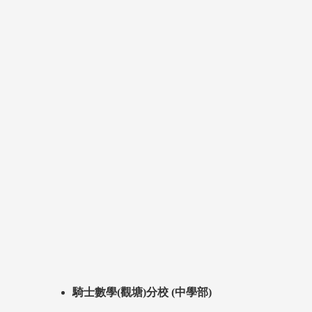
騎士數學(觀塘)分校 (中學部)