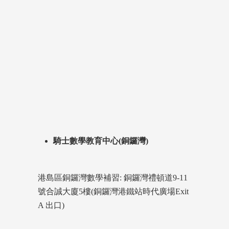
騎士數學教育中心(銅鑼灣)
港島區銅鑼灣數學補習: 銅鑼灣禮頓道9-11
號合誠大廈5樓(銅鑼灣港鐵站時代廣場Exit
A 出口)