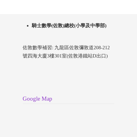
騎士數學(佐敦)總校(小學及中學部)
佐敦數學補習: 九龍區佐敦彌敦道208-212
號四海大廈3樓301室(佐敦港鐵站D出口)
Google Map