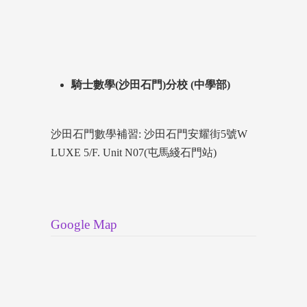
騎士數學(沙田石門)分校 (中學部)
沙田石門數學補習: 沙田石門安耀街5號W
LUXE 5/F. Unit N07(屯馬綫石門站)
Google Map