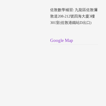
佐敦數學補習: 九龍區佐敦彌
敦道208-212號四海大廈3樓
301室(佐敦港鐵站D出口)
Google Map