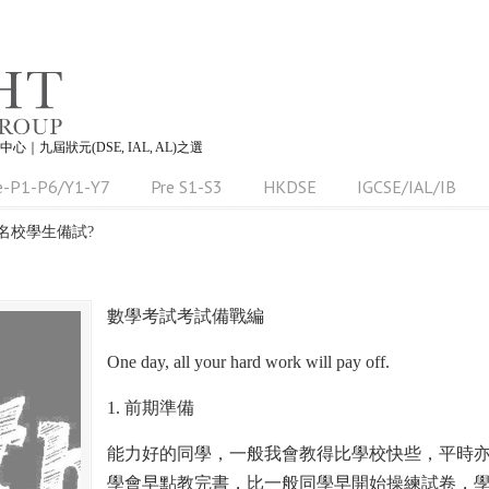
習中心｜九屆狀元(DSE, IAL, AL)之選
e-P1-P6/Y1-Y7
Pre S1-S3
HKDSE
IGCSE/IAL/IB
名校學生備試?
數學考試考試備戰編
One day, all your hard work will pay off.
1. 前期準備
能力好的同學，一般我會教得比學校快些，平時
學會早點教完書，比一般同學早開始操練試卷，