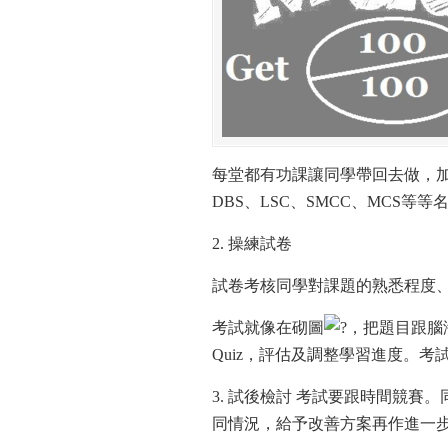
每堂都有功課讓同學帶回去做，
DBS、LSC、SMCC、MCS等
2. 操練試卷
試卷考核同學對課題的熟悉程度
考試就像在砌圖
，把題目跟腦
Quiz，評估及調整學習進度。
3. 試後檢討 考試要跟時間競賽
同情況，給予改善方案再作進一