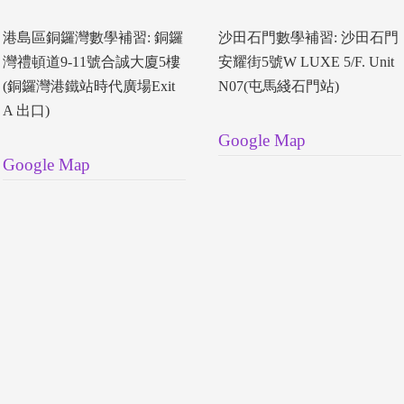
港島區銅鑼灣數學補習: 銅鑼
沙田石門數學補習: 沙田石門
灣禮頓道9-11號合誠大廈5樓
安耀街5號W LUXE 5/F. Unit
(銅鑼灣港鐵站時代廣場Exit
N07(屯馬綫石門站)
A 出口)
Google Map
Google Map