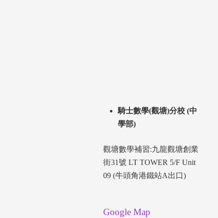
騎士數學(觀塘)分校 (中
學部)
觀塘數學補習:九龍觀塘創業
街31號 LT TOWER 5/F Unit
09 (牛頭角港鐵站A出口)
Google Map