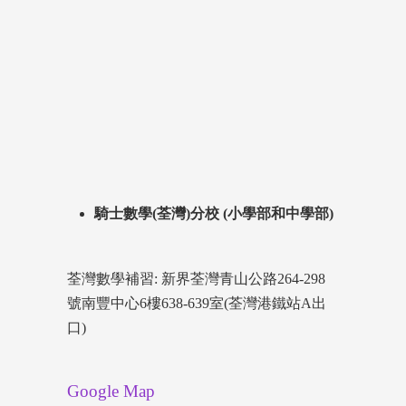
騎士數學(荃灣)分校 (小學部和中學部)
荃灣數學補習: 新界荃灣青山公路264-298
號南豐中心6樓638-639室(荃灣港鐵站A出
口)
Google Map