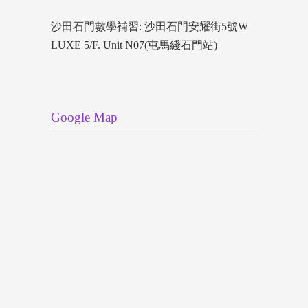
沙田石門數學補習: 沙田石門安耀街5號W
LUXE 5/F. Unit N07(屯馬綫石門站)
Google Map