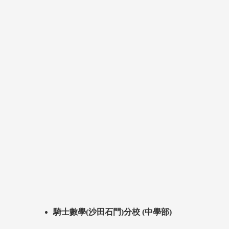
騎士數學(沙田石門)分校 (中學部)