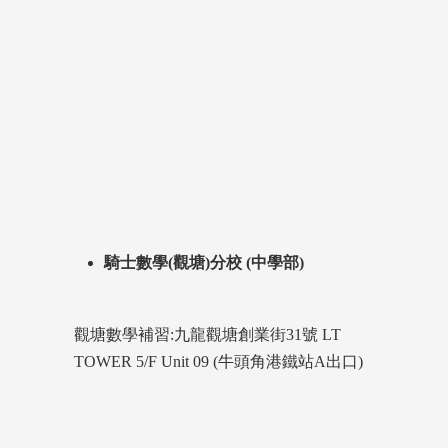
騎士數學(觀塘)分校 (中學部)
觀塘數學補習:九龍觀塘創業街31號 LT
TOWER 5/F Unit 09 (牛頭角港鐵站A出口)