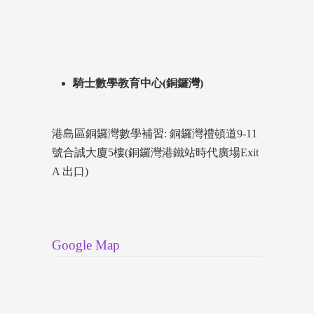
騎士數學教育中心(銅鑼灣)
港島區銅鑼灣數學補習: 銅鑼灣禮頓道9-11
號合誠大廈5樓(銅鑼灣港鐵站時代廣場Exit
A 出口)
Google Map