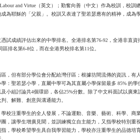
（拉丁文）；Labour and Virtue（英文）；勤奮向善（中文）作為
他成為耶穌的「父親」。校訓又表達了聖若瑟應有的精神，成為
憑試成績評估出來的中學排名。全港排名第76-92，全港非直
同區排名第6-8位，而在全港男校排名第11位。
區，但有部分學位會分配給灣仔區；根據坊間流傳的資訊，有人估計
學：聖若瑟小學，直屬中學可為其直屬小學保留最多 85% 的學位
及小組討論共4個環節，各佔25%分數。除了中文科面試以廣東
批判、解難、創意與溝通能力。
，學校注重學生的全人發展，不論運動、音樂、藝術、科學、商
學團，讓學生增廣見聞，並訓練獨立自主能力，又指學校特別重
則指，學校希望學生具自我學習能力，學校亦注重學生的品德培
行。