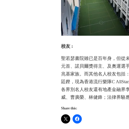
校友
:
聖若瑟書院雖已是百年身，但從
元首、諾貝爾獎得主、及奧運選
兆基家族。而其他名人校友包括
廷鏗，現為香港流行樂隊C All
各界別名人校友還有地產金融界
威、曹廣榮、林健鋒；法律界駱
Share this: