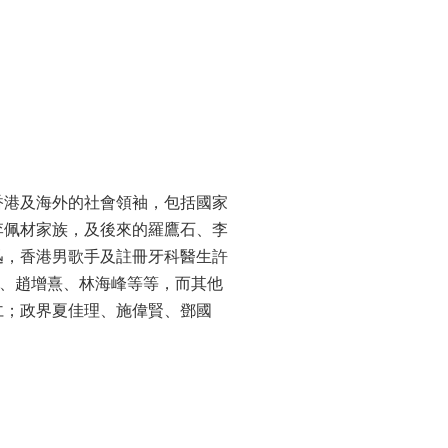
香港及海外的社會領袖，包括國家
李佩材家族，及後來的羅鷹石、李
迅，香港男歌手及註冊牙科醫生許
振興、趙增熹、林海峰等等，而其他
仁；政界夏佳理、施偉賢、鄧國