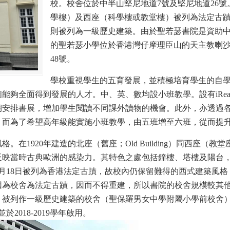
校。校舍位於中半山堅尼地道7號及堅尼地道26號
學樓）及西座（科學樓或教堂樓）被列為法定古蹟，
則被列為一級歷史建築。由於聖若瑟書院是資助
的聖若瑟小學位於香港灣仔摩理臣山的天主教喇
48號。
學校重視學生的五育發展，並積極培育學生的自
能夠全面得到發展的人才。中、英、數均設小班教學。設有iRe
期安排書展，增加學生閱讀不同課外讀物的機會。此外，亦透過
。而為了希望高年級能實施小班教學，由五班增至六班，從而提
1920年建造的北座（舊座；Old Building）同西座（教堂座；C
反映當時古典歐洲的感染力。其特色之處包括鐘樓、塔樓及陽台
年8月18日被列為香港法定古蹟，故校內仍保留難得的西式建築風
為校舍為法定古蹟，因而不得重建，所以書院的校舍規模較其他學
、被列作一級歷史建築的校舍（聖保羅男女中學附屬小學前校舍
於2018-2019學年啟用。