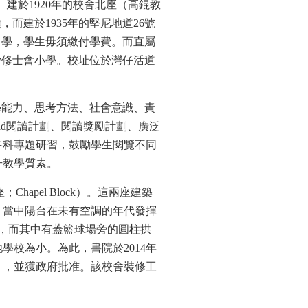
。建於1920年的校舍北座（高錕教
而建於1935年的堅尼地道26號
中學，學生毋須繳付學費。而直屬
沙修士會小學。校址位於灣仔活道
學能力、思考方法、社會意識、責
ad閱讀計劃、閱讀獎勵計劃、廣泛
各科專題研習，鼓勵學生閱覽不同
升教學質素。
hapel Block）。這兩座建築
，當中陽台在未有空調的年代發揮
格，而其中有蓋籃球場旁的圓柱拱
校為小。為此，書院於2014年
），並獲政府批准。該校舍裝修工