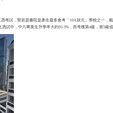
憑考試，聖若瑟書院是產生最多會考「10A狀元」學校之一，截至
度的文憑試中，中六畢業生升學率大約93.3%，而考獲第4級，第5級或