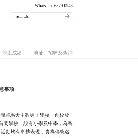
Whatsapp: 6879 0948
學生成績
地址、招聘及查詢
升中注意事項
)是香港現存首間羅馬天主教男子學校，創校於
立的首間學校，設有小學及中學，為香
外活動均有卓越表現，貴為傳統名