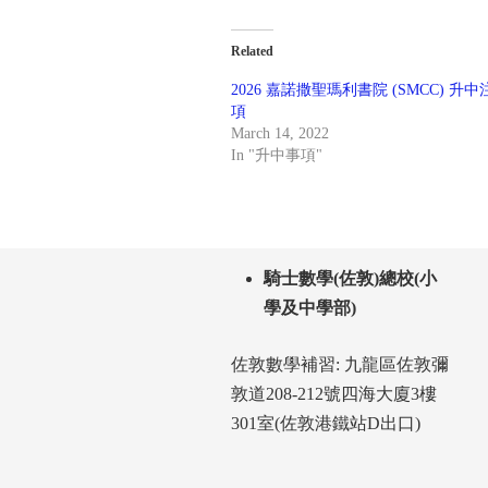
Related
2026 嘉諾撒聖瑪利書院 (SMCC) 升
項
March 14, 2022
In "升中事項"
騎士數學(佐敦)總校(小
學及中學部)
佐敦數學補習: 九龍區佐敦彌
敦道208-212號四海大廈3樓
301室(佐敦港鐵站D出口)