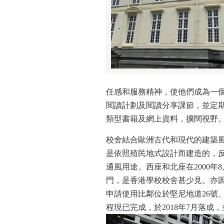
任感和服務精神，使他們成為一個
閱讀計劃及閱讀分享課節，並定
類型書籍及網上資料，擴闊視野
校舍結合歐洲古代和現代的建築風格。在
是依照殖民地式設計而建造的，
通風用途。西座和北座在2000
門，是香港學校校舍甚少見。亦因
申請使用比鄰位於堅尼地道26號
程現已完成，於2018年7月落成，並