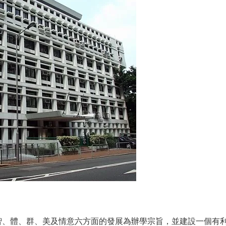
智、體、群、美及情意六方面的發展為辦學宗旨，並建設一個有