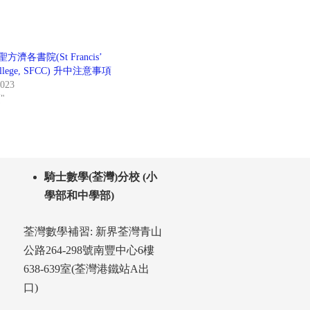
聖方濟各書院(St Francis’
College, SFCC) 升中注意事項
2023
"
騎士數學(荃灣)分校 (小
學部和中學部)
荃灣數學補習: 新界荃灣青山
公路264-298號南豐中心6樓
638-639室(荃灣港鐵站A出
口)