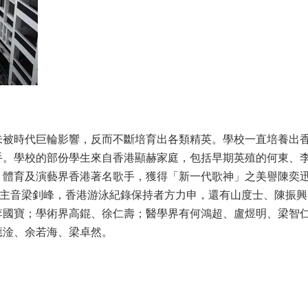
未被時代巨輪影響，反而不斷培育出各類精英。學校一直培養出
手。學校的部份學生來自香港顯赫家庭，包括早期英殖的何東、
：體育及演藝界香港著名歌手，獲得「新一代歌神」之美譽陳奕
Star主音梁釗峰，香港游泳紀錄保持者方力申，還有山度士、陳
李國寶；學術界高錕、徐仁壽；醫學界有何鴻超、盧煜明、梁智
應淦、余若海、梁卓然。