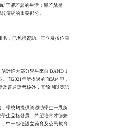
校訓，校訓總結了聖若瑟的生活：聖若瑟是一
學校傳統的重要部分。
資排名，已包括資助、官立及按位津
絕大部分學生來自 BAND 1
。而2021年所提過的面試內容，
話及普通話考核外，其餘則以英語
業，學校均提供資源助學生一展所
視學生品格發展，希望培育才德兼
育，中一起便設立德育及公民教育