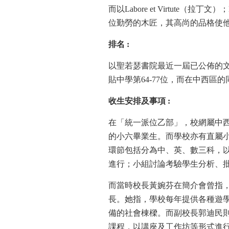
而以Labore et Virtute
位勤勞的木匠，其高尚的品格使
排名
:
以聖若瑟書院最近一屆已公佈的文
貼中學第64-77位，而在中西區的
收生安排及事項
:
在「統一派位乙部」，校網屬中西
的小六畢業生。而學校亦有直屬小
環節包括分為中、英、數三科，以
進行；小組討論考驗學生分析、
而當時校長黃婉芬在簡介會曾指
長。她指，學校每年提供各種遊
備的社會棟樑。而副校長郭迪民
課程，以講座及工作坊等形式進