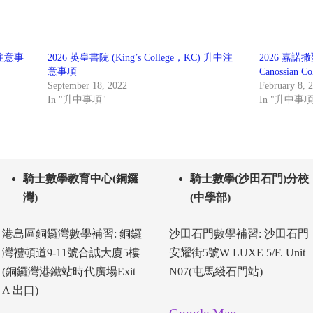
中注意事
2026 英皇書院 (King’s College，KC) 升中注
2026 嘉諾撒
意事項
Canossian 
September 18, 2022
February 8, 
In "升中事項"
In "升中事項
騎士數學教育中心(銅鑼
騎士數學(沙田石門)分校
灣)
(中學部)
港島區銅鑼灣數學補習: 銅鑼
沙田石門數學補習: 沙田石門
灣禮頓道9-11號合誠大廈5樓
安耀街5號W LUXE 5/F. Unit
(銅鑼灣港鐵站時代廣場Exit
N07(屯馬綫石門站)
A 出口)