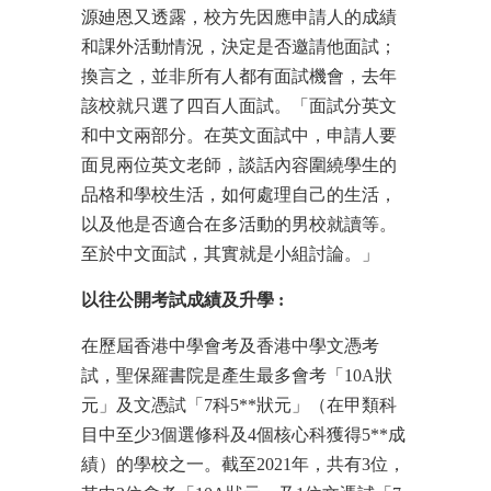
源廸恩又透露，校方先因應申請人的成績
和課外活動情況，決定是否邀請他面試；
換言之，並非所有人都有面試機會，去年
該校就只選了四百人面試。「面試分英文
和中文兩部分。在英文面試中，申請人要
面見兩位英文老師，談話內容圍繞學生的
品格和學校生活，如何處理自己的生活，
以及他是否適合在多活動的男校就讀等。
至於中文面試，其實就是小組討論。」
以往公開考試成績及升學
:
在歷屆香港中學會考及香港中學文憑考
試，聖保羅書院是產生最多會考「10A狀
元」及文憑試「7科5**狀元」（在甲類科
目中至少3個選修科及4個核心科獲得5**成
績）的學校之一。截至2021年，共有3位，