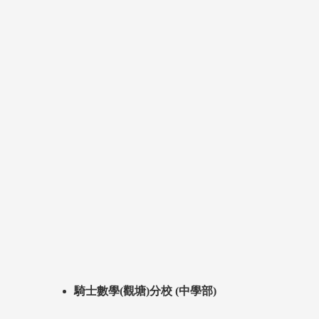
騎士數學(觀塘)分校 (中學部)