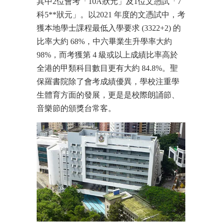
其中2位會考「10A狀元」及1位文憑試「7
科5**狀元」。以2021 年度的文憑試中，考
獲本地學士課程最低入學要求 (3322+2) 的
比率大約 68%，中六畢業生升學率大約
98%，而考獲第 4 級或以上成績比率高於
全港的甲類科目數目更有大約 84.8%。聖
保羅書院除了會考成績優異，學校注重學
生體育方面的發展，更是是校際朗誦節、
音樂節的頒獎台常客。