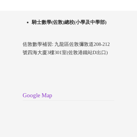
騎士數學(佐敦)總校(小學及中學部)
佐敦數學補習: 九龍區佐敦彌敦道208-212
號四海大廈3樓301室(佐敦港鐵站D出口)
Google Map