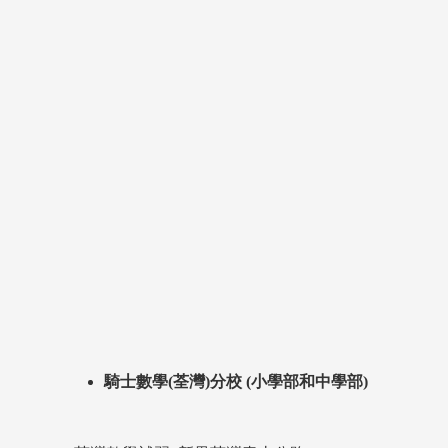
騎士數學(荃灣)分校 (小學部和中學部)