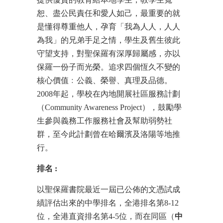
恕、盡公民責任和愛人如己，最重要的就
是懂得尊重他人，孕育「我為人人，人人
為我」的兄弟手足之情，學生及舊生彼此
守望支持，對聖保羅有深厚歸屬感，亦以
保羅一份子而光榮。追求四個恆久不變的
核心價值﹕公義、榮譽、真理及品德。
2008年起，學校在內地開展社區服務計劃
（Community Awareness Project），鼓勵學
生參與義務工作服務社會及幫助弱勢社
群，至今此計劃曾在哈爾濱及洛陽等地推
行。
排名
:
以聖保羅書院最近一屆已公佈的文憑試成
績評估出來的中學排名，全港排名第8-12
位，全港直資排名第4-5位，而在同區（
中