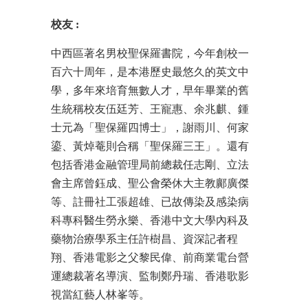
校友
:
中西區著名男校聖保羅書院，今年創校一
百六十周年，是本港歷史最悠久的英文中
學，多年來培育無數人才，早年畢業的舊
生統稱校友伍廷芳、王寵惠、余兆麒、鍾
士元為「聖保羅四博士」，謝雨川、何家
鎏、黃焯菴則合稱「聖保羅三王」。還有
包括香港金融管理局前總裁任志剛、立法
會主席曾鈺成、聖公會榮休大主教鄺廣傑
等、註冊社工張超雄、已故傳染及感染病
科專科醫生勞永樂、香港中文大學內科及
藥物治療學系主任許樹昌、資深記者程
翔、香港電影之父黎民偉、前商業電台營
運總裁著名導演、監制鄭丹瑞、香港歌影
視當紅藝人林峯等。