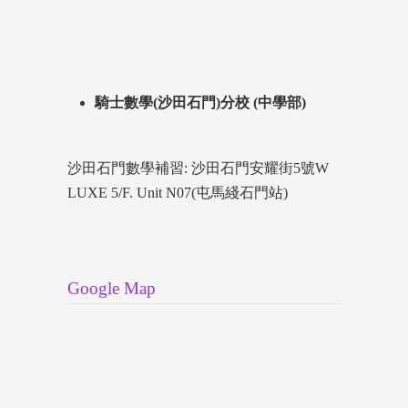
騎士數學(沙田石門)分校 (中學部)
沙田石門數學補習: 沙田石門安耀街5號W
LUXE 5/F. Unit N07(屯馬綫石門站)
Google Map