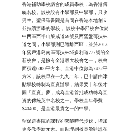
香港補助學校議會的成員學校，為香港傳
統名校。該校設有小學部及中學部，只收
男生。聖保羅書院是首間在香港本地創立
並持續辦學的學校 。該校中學部校舍位於
中西區西半山般咸道69號及西營盤薄扶林
道之間，小學部則已遷離西區，並於2013
年落戶港島南區薄扶林域多利道777號的全
新校舍，是擁有全港最大校舍之一，校舍
面積達6000平方米、全港中位數為7472平
方米，該校早在一九九二年，已申請由津
貼學校轉制為直資辦學，結果要十年後才
圓「直資」夢，成為全港首批成功轉為直
資的傳統英中名校之一。學校全年學費
$40400、是全港最貴之一的中學。
聖保羅書院的課程卻緊隨時代步伐，增加
更多教學新元素。而助理副校長源廸恩在