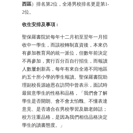
西區
）排名第2位，全港男校排名更是第1-
2位。
收生安排及事項
:
聖保羅書院於每年十二月初至翌年一月招
收中一學生，而該校轉制直資後，本來仍
有參加教育局的統一派位，但數年前決定
不再參加，實行百分百自行招生，而報讀
人數屢創新高，每年有來自全港不同地區
約五十所小學的學生報讀。聖保羅書院助
理副校長源廸恩在訪問中曾表示，面試時
最留意學生的性格和品格，「我們會了解
學生是否開朗、會不會太怕醜、不懂表達
意見、是否適合在男校學習及聽老師話；
校方注重品格，是因為我們相信品格決定
學生的讀書態度。」