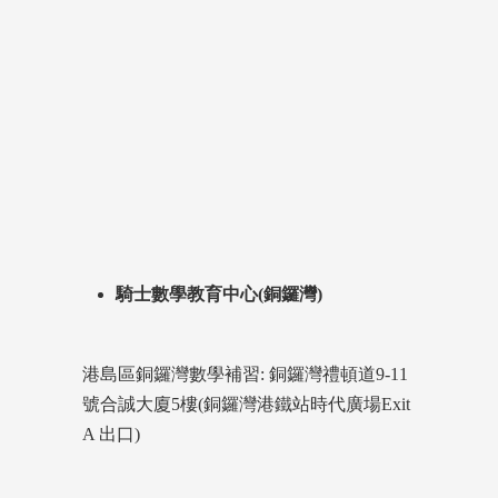
騎士數學教育中心(銅鑼灣)
港島區銅鑼灣數學補習: 銅鑼灣禮頓道9-11
號合誠大廈5樓(銅鑼灣港鐵站時代廣場Exit
A 出口)