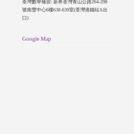
荃灣數學補習: 新界荃灣青山公路264-298
號南豐中心6樓638-639室(荃灣港鐵站A出
口)
Google Map