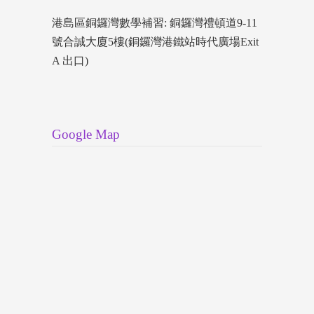
港島區銅鑼灣數學補習: 銅鑼灣禮頓道9-11
號合誠大廈5樓(銅鑼灣港鐵站時代廣場Exit
A 出口)
Google Map