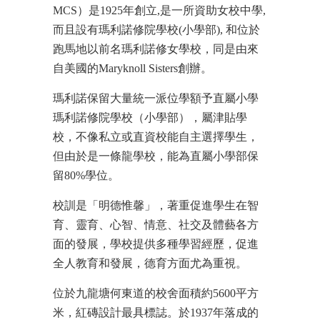
MCS）是1925年創立,是一所資助女校中學,
而且設有瑪利諾修院學校(小學部), 和位於
跑馬地以前名瑪利諾修女學校，同是由來
自美國的Maryknoll Sisters創辦。
瑪利諾保留大量統一派位學額予直屬小學
瑪利諾修院學校（小學部），屬津貼學
校，不像私立或直資校能自主選擇學生，
但由於是一條龍學校，能為直屬小學部保
留80%學位。
校訓是「明德惟馨」，著重促進學生在智
育、靈育、心智、情意、社交及體藝各方
面的發展，學校提供多種學習經歷，促進
全人教育和發展，德育方面尤為重視。
位於九龍塘何東道的校舍面積約5600平方
米，紅磚設計最具標誌。於1937年落成的