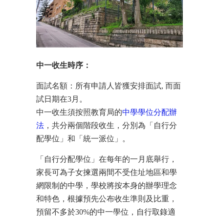
中一收生時序：
面試名額：所有申請人皆獲安排面試, 而面
試日期在3月。
中一收生須按照教育局的
中學學位分配辦
法
，共分兩個階段收生，分別為「自行分
配學位」和「統一派位」。
「自行分配學位」在每年的一月底舉行，
家長可為子女揀選兩間不受住址地區和學
網限制的中學，學校將按本身的辦學理念
和特色，根據預先公布收生準則及比重，
預留不多於30%的中一學位，自行取錄適