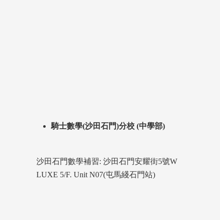
騎士數學(沙田石門)分校 (中學部)
沙田石門數學補習: 沙田石門安耀街5號W
LUXE 5/F. Unit N07(屯馬綫石門站)