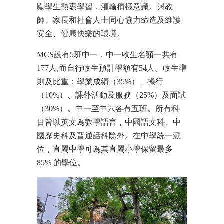
勵學生熱衷學習，灌輸積極意識。與教
師、家長和社會人士同心協力締造及維護
安全、健康快樂的環境。
MCS設有5班中一，中一收生名額一共有
177人,而自行收生預計學額有54人。收生準
則及比重：學業成績（35%）、操行
（10%）、課外活動及服務（25%）及面試
（30%）。中一至中六各有五班。所有科
目皆以英文為教學語言，中國語文科、中
國歷史科及普通話科除外。在中學統一派
位，直屬中學可為其直屬小學保留最多
85% 的學位。