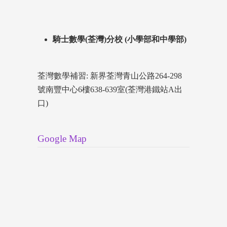
騎士數學(荃灣)分校 (小學部和中學部)
荃灣數學補習: 新界荃灣青山公路264-298
號南豐中心6樓638-639室(荃灣港鐵站A出
口)
Google Map