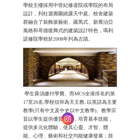
學校主樓採用中世紀修道院或學院的布局
設計，列柱迴廊圍繞露天中庭。校舍建築
群融合了裝飾派藝術、羅馬式、新喬治亞
風格和哥德復興式的建築設計特色，瑪利
諾修院學校於2008年列為古蹟。
學生毋須繳付學費。而MCS全港排名約第
17至26名,學校信仰為天主教, 以英語為主要
教學(只有中文及中史以中文教學)。教學宗
旨以學生提供優質教育，培育基本技能，
提供多元化體驗，使其心靈、才智、體
能、心理、藝術和社交均能健康發展；鼓