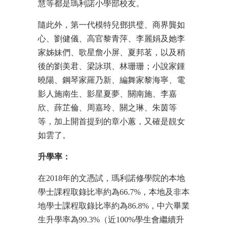
慧等都是瑪利諾小學部校友。
隨此外，第一代模特兒鄧拱璧、商界龔如
心、劉健儀、高官黎青萍、李麗娟及她李
家姊妹們、歌星詹小屏、夏邦茗，以及稍
後的劉美君、梁詠琪、林珊珊；小說家鍾
曉陽、鋼琴家羅乃新、編舞家黎海寧、電
影人施南生、影星夏夢、關南施、李嘉
欣、薛芷倫、周嘉玲、關之琳、朱茵等
等，加上開首提到的章小蕙，又確是靚女
如雲了。
升學率：
在2018年的文憑試，瑪利諾修學院的本地
學士課程取錄比率約為66.7%，本地及非本
地學士課程取錄比率約為86.8%，中六畢業
生升學率為99.3%（近100%學生會繼續升