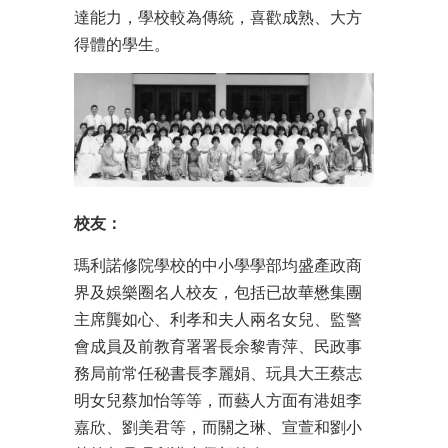
達能力，學校較為傳統，喜歡成熟、大方
得體的學生。
校友：
瑪利諾修院學校的中小學學部均盛產政商
界及娛樂圈名人校友，包括已故華懋集團
主席龔如心、利孝和夫人兩名女兒、監警
會成員及前教育署署長余黎青萍、民政事
務局前常任秘書長李麗娟、玩具大王蔡志
明女兒蔡加怡等等，而藝人方面有港姐李
嘉欣、劉美君等，而關之琳、宣萱和劉小