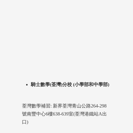
騎士數學(荃灣)分校 (小學部和中學部)
荃灣數學補習: 新界荃灣青山公路264-298
號南豐中心6樓638-639室(荃灣港鐵站A出
口)