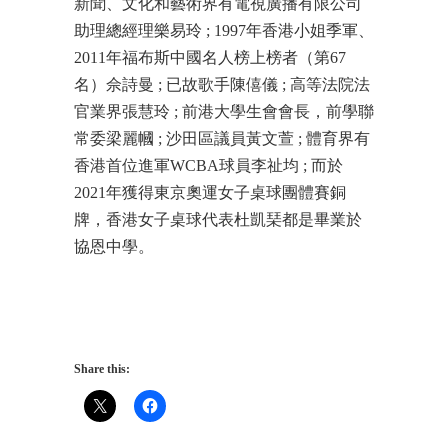
新聞、文化和藝術界有電視廣播有限公司
助理總經理樂易玲 ; 1997年香港小姐季軍、
2011年福布斯中國名人榜上榜者（第67
名）佘詩曼 ; 已故歌手陳僖儀 ; 高等法院法
官業界張慧玲 ; 前港大學生會會長，前學聯
常委梁麗幗 ; 沙田區議員黃文萱 ; 體育界有
香港首位進軍WCBA球員李祉均 ; 而於
2021年獲得東京奧運女子桌球團體賽銅
牌，香港女子桌球代表杜凱琹都是畢業於
協恩中學。
Share this: