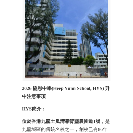
2026 協恩中學(Heep Yunn School, HYS) 升
中注意事項
HYS簡介：
位於
香港
九龍
土瓜灣
靠背壟
農圃道
1
號，
是
九龍城區的傳統名校之一，創校已有86年