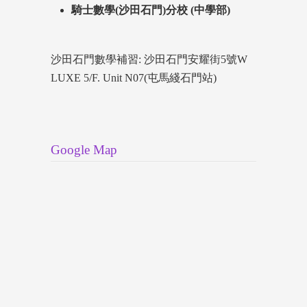
騎士數學(沙田石門)分校 (中學部)
沙田石門數學補習: 沙田石門安耀街5號W
LUXE 5/F. Unit N07(屯馬綫石門站)
Google Map