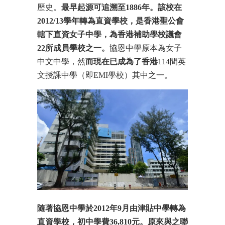
歷史。
最早起源可追溯至
1886
年。該校在
2012/13
學年轉為直資學校，是
香港聖公會
轄下
直資
女子中學，為
香港補助學校議會
22
所成員學校之一。
協恩中學原本為女子
中文中學，然
而現在已成為了
香港
114間英
文授課中學（即EMI學校）其中之一。
隨著協恩中學於
2012
年
9
月由
津貼中學
轉為
直資學校，初中學費36,810元。
原來與之聯