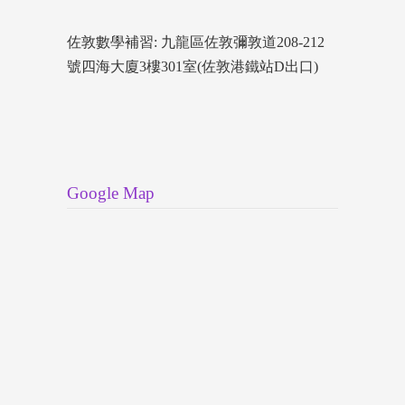
佐敦數學補習: 九龍區佐敦彌敦道208-212
號四海大廈3樓301室(佐敦港鐵站D出口)
Google Map