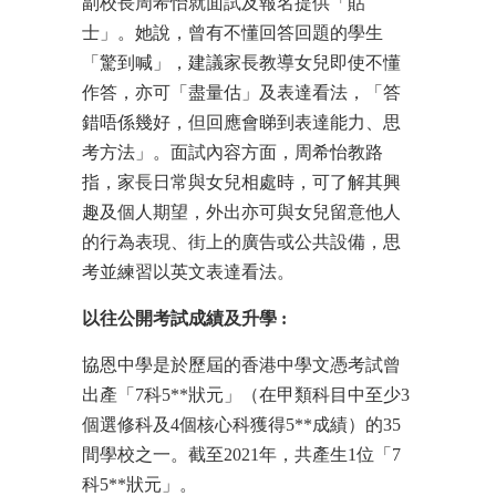
副校長周希怡就面試及報名提供「貼
士」。她說，曾有不懂回答回題的學生
「驚到喊」，建議家長教導女兒即使不懂
作答，亦可「盡量估」及表達看法，「答
錯唔係幾好，但回應會睇到表達能力、思
考方法」。面試內容方面，周希怡教路
指，家長日常與女兒相處時，可了解其興
趣及個人期望，外出亦可與女兒留意他人
的行為表現、街上的廣告或公共設備，思
考並練習以英文表達看法。
以往公開考試成績及升學
:
協恩中學是於歷屆的香港中學文憑考試曾
出產「7科5**狀元」（在甲類科目中至少3
個選修科及4個核心科獲得5**成績）的35
間學校之一。截至2021年，共產生1位「7
科5**狀元」。