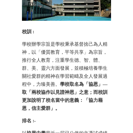
校訓
:
學校辦學宗旨是學校秉承基督捨己為人精
神，以「優質教育，平等共享」為宗旨，
推行全人教育，注重學生德、智、體、
群、美、靈六方面發展，並積極培養學生
關社愛群的精神在學習範疇及全人發展過
程中，力臻美善。
學校取名為「協恩」
—
取「兩校協作以見證神恩」之意；而校訓
更加說明了校名當中的意義：「協力藉
恩，信主愛群」。
排名
:-