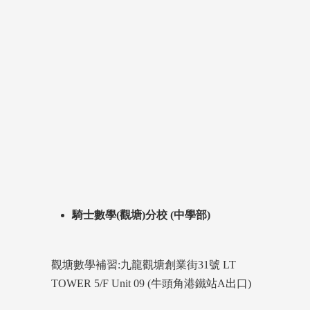
騎士數學(觀塘)分校 (中學部)
觀塘數學補習:九龍觀塘創業街31號 LT
TOWER 5/F Unit 09 (牛頭角港鐵站A出口)