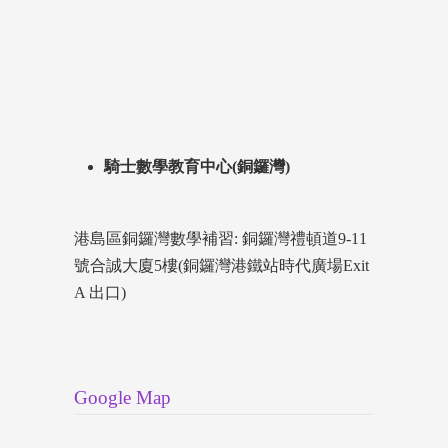
騎士數學教育中心(銅鑼灣)
港島區銅鑼灣數學補習: 銅鑼灣禮頓道9-11
號合誠大廈5樓(銅鑼灣港鐵站時代廣場Exit
A 出口)
Google Map