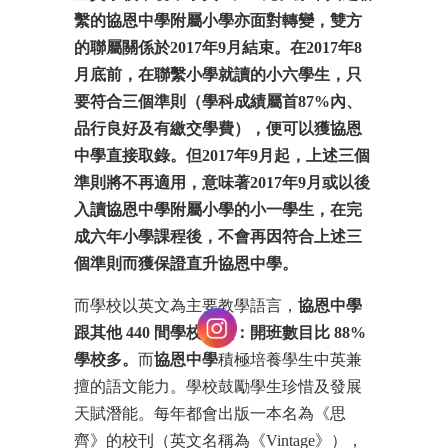
繫的協恩中學附屬小學亦面對轉變，雙方
的聯屬關係於
2017
年
9
月結束。在
2017
年
8
月底前，在聯繫小學就讀的小六學生，只
要符合三個準則（學科成績屬首
87%
內、
品行良好及有繳交學費），便可以獲協恩
中學直接取錄。但
2017
年
9
月起，上述三個
準則將不再適用，意味著
2017
年
9
月或以後
入讀協恩中學附屬小學的小一學生，在完
成六年小學課程後，不會再因符合上述三
個準則而獲保證直升協恩中學。
而學校以英文為主要教學語言，
協恩中學
跟其他
440
間學校比較：開班數目比
88%
學校多。
而
協恩中學
積極培養學生中英兼
擅的語文能力。學校鼓勵學生珍惜及發展
天賦潛能。每年都會出版一本名為《思
齊》的校刊（英文名稱為《Vintage》），