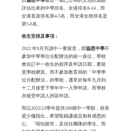
以
協恩中學
最近一屆已公佈的文憑試成績
評估出來的中學排名。全港排名8-14，而
全港直資排名第4-5名，而全港女校排名是
第5-6名。
收生安排及事項
:
2022 年9月升讀中一要留意，因
協恩中學
不
參加中學學位分配辦法的統一派位，學校
會自訂中一收生的程序及申請日期，要留
意學校網頁。而不參加教育局的「中學學
位分配辦法」的學校，通常於每年九月到
十二月接受下學年中一入學申請。而學校
亦接受申請人跨區申請。
而以2022/23學年提供180個中一學額，校長
梁少儀指出，希望取錄謙虛且抱有感恩的
心、「唔怕捱苦」及信任團隊的學生。而