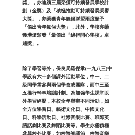
獎」，亦連續三屆榮獲可持續發展學校計
劃（金獎）及「積極推動可持續發展榮譽
大獎」，亦榮獲青年氣候聯盟兩度頒予
「傑出青年氣候大獎」，此外，學校亦榮
獲港燈頒發「最傑出『綠得開心學校』卓
越獎」。
除了學習等外，保良局羅傑承
(
一九八三
)
中
學設有六十多個課外活動單位，中一、二
級同學需參與兩個學會或團隊，而中三至
五推行幹事培訓計劃。為加強學生課堂以
外學習經歷，本校全年舉辦不同活動，如
全方位學習日、藝術文化日、中國文化
日、科學活動日、社際音樂比賽、班際英
語話劇比賽及舞蹈比賽等。學生亦需積極
參與校外比賽，如校際朗誦節、校際音樂