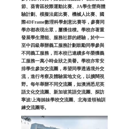
節、葵青區校際運動比賽、
JA
學生營商體
驗計劃、模擬法庭比賽、機械人比賽、國
際
4DFrame
數理科學創意比賽等，參賽同
學亦都表現出眾，屢獲佳積。學校亦著重
發展學生潛能、服務社群的經驗，於中一
至中四級舉辦義工服務計劃鼓勵同學參與
不同義工服務，而本校已連續多年榮獲義
工服務一萬小時金狀之美譽。學校亦常安
排學生參加交流團，希望同學透過境外交
流，進行考察及體驗當地文化，以擴闊視
野。每年舉辦不同交流團，如澳洲悉尼英
語文化交流團、新加坡英語交流團、探訪
寧波
/
上海姊妹學校交流團、北海道領袖訓
練交流團等。