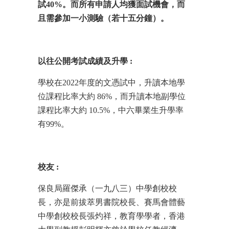
試
40%
。而所有申請人均獲面試機會，而
且需參加一小測驗（若十五分鐘）。
以往公開考試成績及升學
:
學校在2022年度的文憑試中，升讀本地學
位課程比率大約 86%，而升讀本地副學位
課程比率大約 10.5%，中六畢業生升學率
有99%。
校友
:
保良局羅傑承（一九八三）中學創校校
長，亦是前拔萃男書院校長、賽馬會體藝
中學創校校長張灼祥，教育學學者，香港