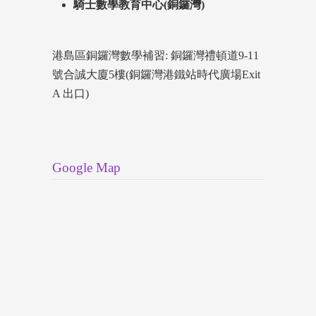
騎士數學教育中心(銅鑼灣)
港島區銅鑼灣數學補習: 銅鑼灣禮頓道9-11
號合誠大廈5樓(銅鑼灣港鐵站時代廣場Exit
A 出口)
Google Map