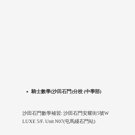
騎士數學(沙田石門)分校 (中學部)
沙田石門數學補習: 沙田石門安耀街5號W
LUXE 5/F. Unit N07(屯馬綫石門站)