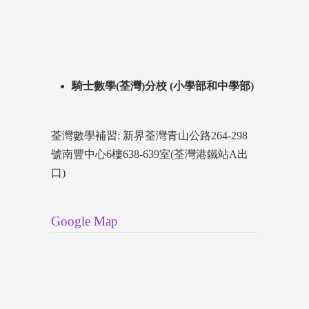
騎士數學(荃灣)分校 (小學部和中學部)
荃灣數學補習: 新界荃灣青山公路264-298
號南豐中心6樓638-639室(荃灣港鐵站A出
口)
Google Map