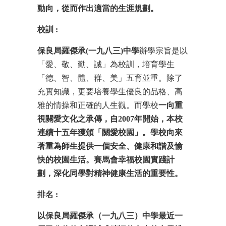
動向，從而作出適當的生涯規劃。
校訓
:
保良局羅傑承
(
一九八三
)
中學
辦學宗旨是以
「愛、敬、勤、誠」為校訓，培育學生
「德、智、體、群、美」五育並重。除了
充實知識，更要培養學生優良的品格、高
雅的情操和正確的人生觀。而學校
一向重
視關愛文化之承傳，自
2007
年開始，本校
連續十五年獲頒「關愛校園」。學校向來
著重為師生提供一個安全、健康和諧及愉
快的校園生活。賽馬會幸福校園實踐計
劃，深化同學對精神健康生活的重要性。
排名
:
以保良局羅傑承（一九八三）中學最近一