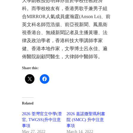
大學副教授彭明輝亦曾於學校任教經濟
科。而學校校友有，香港男歌手兼男子組
合MIRROR人氣成員盧瀚霆(Anson Lo)、前
英文科名師范浩揚、前亞視新聞、鳳凰衛
視香港台、無綫新聞記者及主播黃珊、法
律及政治學者，香港科技大學講師李家
健、香港本地作家，文學博士呂永佳、遍
佈醫院副顧問醫生，大律師中醫師等。
Share this:
Related
2026 荃灣官立中學(荃
2026 嘉諾撒聖瑪利書
官, TWGSS)升中注意
院 (SMCC) 升中注意
事項
事項
May 27, 2022
March 14, 2022