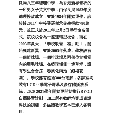
良局八三年總理中學，為
香港
新界
青衣
的
一所男女子英文
中學
，由
保良局
1983
年度
總理撥款成立，並於
1984
年開始運作。該
校於
2011
年中接受
羅傑承
先生捐款
780
萬
元，並正式於
2011
年
12
月
2
日舉行命名儀
式。該校校舍為一座
連環型校舍
，而在
2003
年夏天，「學校改善工程」動工，開
始興建新翼，並於
2005
年落成。學校設有
一個
籃球
場、一個
排球
場及兩個位於禮堂
內的
羽毛球
場。在
籃球
場側一塊草坪，設
有學生會會房、春風化雨池（銀禧花
園）。學校擁有超過
300
台
電腦
，各課室均
裝有
LCD
互動電子屏幕
及
多媒體
播放系
統，
2020-2021
學年開始更開始推行
BYOD
自攜裝置計劃，加上所有教師均完成資訊
科技的訓練，多媒體教學基本已滲入各科
目。