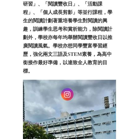
研習」、「閱讀豐收日」、「活動課
程」、「個人成長剪影」等並行課程，學
生的閱讀計劃著重培養學生對閱讀的興
趣，訓練學生思考和賞析能力，除閱讀計
劃外，學校亦每年均舉辦閱讀豐收日以推
廣閱讀風氣。學校亦想同學豐富學習經
歷，強化兩文三語及
STEM
素養，為高中
銜接作最好準備，以達致全人教育的目
標。