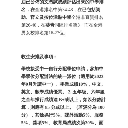
屆已公佈的文憑試成績評估出來的中學排
名，在
全港排名中第34-48，在已
包括資
助、官立及按位津貼中學
全港非直資排名
第26-40，在
葵青
同區排名第3，而在全港
男女校排名第16-27位。
收生安排及事項
:
學校接受中一自行分配學位申請，參加中
學學位分配辦法的統一派位（適用於
2023
年
9
月升讀中一）。學業成績
10%
，中文、
英文、數學成績優異。
2.
五年級、六年級
之全年操行成績達
B+
或以上，如以分數計
算，則應有
85
分或以上。（若滿分為
100
分），其餘操行
5%
、課外活動
5%
、服務
5%
、獎項
5%
、教育局成績次第
30%
、面