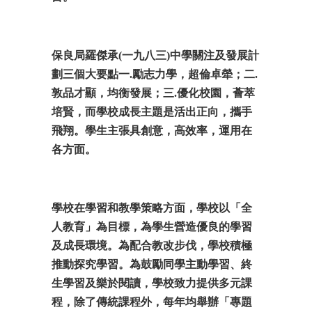
保良局羅傑承
(
一九八三
)
中學關注及發展計
劃三個大要點一
.
勵志力學，超倫卓犖；二
.
敦品才顯，均衡發展；三
.
優化校園，薈萃
培賢，而學校成長主題是活出正向，攜手
飛翔。學生主張具創意，高效率，運用在
各方面。
學校在學習和教學策略方面，學校以「全
人教育」為目標，為學生營造優良的學習
及成長環境。為配合教改步伐，學校積極
推動探究學習。為鼓勵同學主動學習、終
生學習及樂於閱讀，學校致力提供多元課
程，除了傳統課程外，每年均舉辦「專題