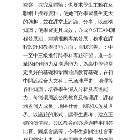
觀察、探究及體驗；也要求學生主動在互
聯網上搜尋資料，使她們對學習產生更大
的興趣，並在課堂上討論、分享，以建構
知識，使學習更具成效，亦成立STEAM課
程發展組，繼續推動專業發展，務求在課
程設計和教學技巧方面，自我完善。；中
一至中三級推行跨學科專題研習，進一步
鞏固解難能力及溝通能力，為高中學習奠
定良好的基礎和鞏固通識教育基礎，在初
中開設綜合人文科，已涵涉歷史、地理等
各科知識，培養學生深入分析及表達能
力，每循環周設公民教育及倫理課，課程
涵蓋個人成長、地區社會、國家民族及世
界。以議題的形式，讓學生思考，建立正
確的價值觀。公民教育組亦通過時事問答
比賽、圓桌會議等，令學生多關注社會事
務和國家大事。每年舉辦考察團，加強學