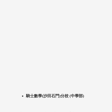
騎士數學(沙田石門)分校 (中學部)