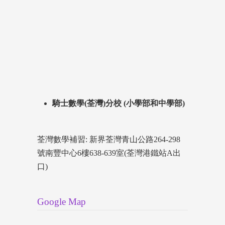
騎士數學(荃灣)分校 (小學部和中學部)
荃灣數學補習: 新界荃灣青山公路264-298
號南豐中心6樓638-639室(荃灣港鐵站A出
口)
Google Map