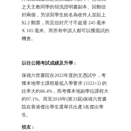
之天主教同學的領洗證明書副本、回郵信
封兩個，另須寫學生姓名為收件人並貼上
$2.2 郵票，而且信封尺寸不超過 245 毫米
X 165 毫米。而所有申請人都可以獲面試的
機會。
以往公開考試成績及升學
:
保祿六世書院在2022年度的文憑試中，考
獲本地學士課程最低入學要求 (3322+2) 的
比率大約86.4%，而考獲本地副學位課程大
約97.1%。而至2018年(第33屆)保祿六世書
院在香港傑出學生選舉共出產3名傑出學
生。
校友
: