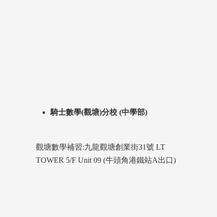
騎士數學(觀塘)分校 (中學部)
觀塘數學補習:九龍觀塘創業街31號 LT
TOWER 5/F Unit 09 (牛頭角港鐵站A出口)