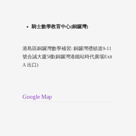
騎士數學教育中心(銅鑼灣)
港島區銅鑼灣數學補習: 銅鑼灣禮頓道9-11
號合誠大廈5樓(銅鑼灣港鐵站時代廣場Exit
A 出口)
Google Map