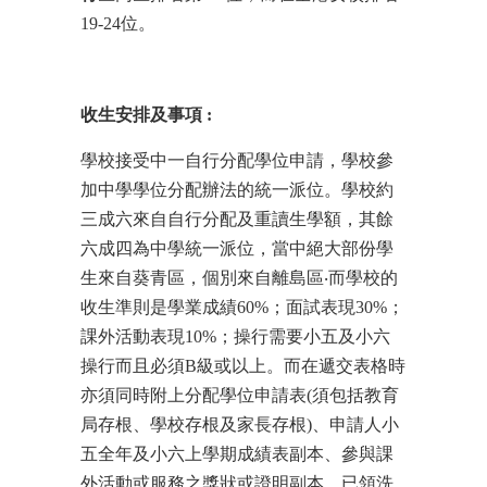
19-24位。
收生安排及事項
:
學校接受中一自行分配學位申請，學校參
加中學學位分配辦法的統一派位。學校約
三成六來自自行分配及重讀生學額，其餘
六成四為中學統一派位，當中絕大部份學
生來自葵青區，個別來自離島區‧而學校的
收生準則是學業成績60%；面試表現30%；
課外活動表現10%；操行需要小五及小六
操行而且必須B級或以上。而在遞交表格時
亦須同時附上分配學位申請表(須包括教育
局存根、學校存根及家長存根)、申請人小
五全年及小六上學期成績表副本、參與課
外活動或服務之獎狀或證明副本、已領洗