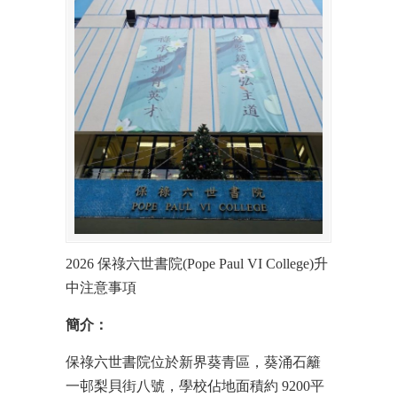
2026 保祿六世書院(Pope Paul VI College)升
中注意事項
簡介：
保祿六世書院位於新界葵青區，葵涌石籬
一邨梨貝街八號，學校佔地面積約 9200平