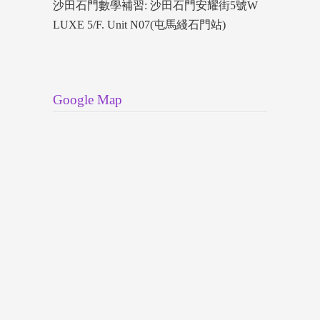
沙田石門數學補習: 沙田石門安耀街5號W
LUXE 5/F. Unit N07(屯馬綫石門站)
Google Map