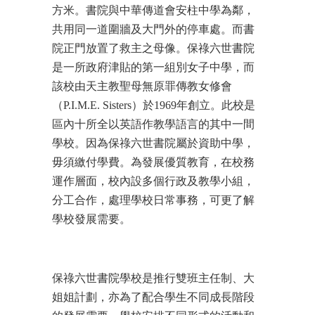
方米。書院與中華傳道會安柱中學為鄰，
共用同一道圍牆及大門外的停車處。而書
院正門放置了救主之母像。保祿六世書院
是一所政府津貼的第一組別女子中學，而
該校由天主教聖母無原罪傳教女修會
（P.I.M.E. Sisters）於1969年創立。此校是
區內十所全以英語作教學語言的其中一間
學校。因為保祿六世書院屬於資助中學，
毋須繳付學費。為發展優質教育，在校務
運作層面，校內設多個行政及教學小組，
分工合作，處理學校日常事務，可更了解
學校發展需要。
保祿六世書院學校是推行雙班主任制、大
姐姐計劃，亦為了配合學生不同成長階段